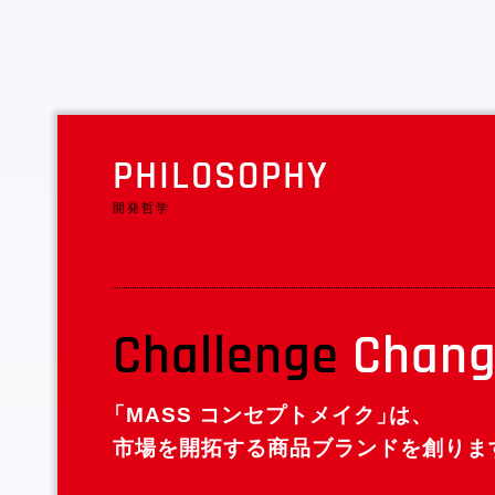
PHILOSOPHY
開発哲学
Challenge
Chang
「
MASS コンセプトメイク
」
は、
市場を開拓する商品ブランドを創りま