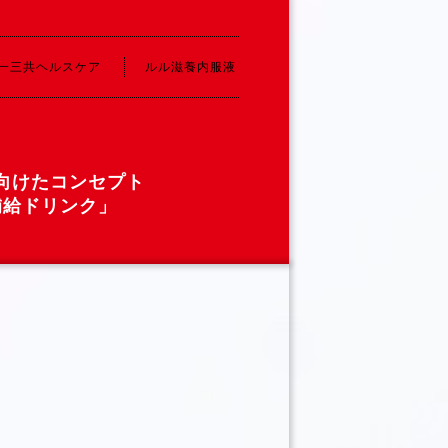
一三共ヘルスケア
ルル滋養内服液
向けたコンセプト
補給ドリンク」