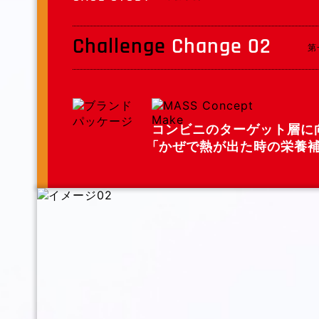
Challenge
Change 02
第
コンビニのターゲット層に
「
かぜで熱が出た時の栄養