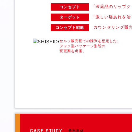
「
医薬品のリップク
コンセプト
「
激しい唇あれを治
ターゲット
カウンセリング販
コンセプト戦略
セルフ販売棚での陳列を想定した、
フック型パッケージ形態の
変更案を考案。
CASE STUDY
業務事例