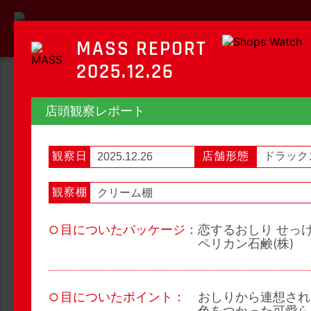
MASS REPORT
2025.12.26
MASS REPORT
店頭観察レポート
マスレポート
観察日
店舗形態
ドラック
2025.12.26
OTC新商品レポート
店頭観察レポート
観察棚
クリーム棚
目についたパッケージ：
恋するおしり せっけ
○
OTC新商品レポート
店頭観察
ペリカン石鹸(株)
目についたポイント：
おしりから連想され
○
1
2
3
...
23
次へ
色をつかった可愛ら