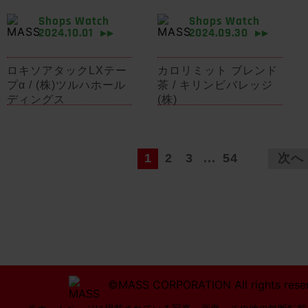
Shops Watch
Shops Watch
2024.10.01
2024.09.30
▶▶
▶▶
ロキソアタックLXテー
カロリミット ブレンド
プα / (株)ツルハホール
茶 / キリンビバレッジ
ディングス
(株)
1
2
3
...
54
次へ
©MASS CORPORATION All rights rese