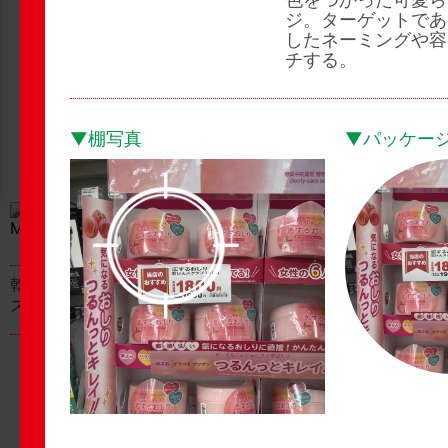
ジ。ターゲットであ
したネーミングや容
チする。
▼棚写真
▼パッケー
Shops Watch
Shops Watch
2026.04.04
2026.04.03
▶▶
▶▶
乾燥さん 保湿力UVミ
衣料用洗剤 大人のさら
スト / BCL カンパニー
さ / P&Gジャパン合同
会社