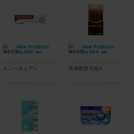
New Products
New Products
No.965
No.964
▶▶
▶▶
エンペキュアＬ
長城甦腎宝錠A