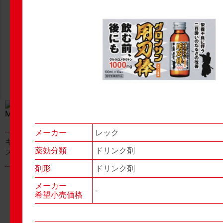
New Products
New Products
No.977
No.976
▶▶
▶▶
メーカー
レック
キャベジンコーワαプラ
グロンサン用刃棒
薬効分類
ドリンク剤
ス顆粒
剤形
ドリンク剤
メーカー
-
希望小売価格