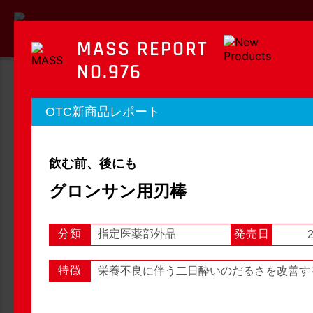
MASS REPORT
NO.976
MASS REPORT
OTC新商品レポート
マスレポート
飲む前、後にも
OTC新商品レポート
店頭観察レポート
グロンサン用刃棒
分類
指定医薬部外品
発売日
2
店頭観察
OTC新商品レポート
特徴
栄養不良に伴う二日酔いのだるさを改善す
1
2
3
...
54
次へ