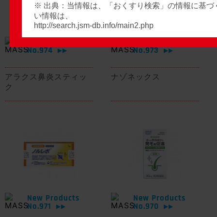
※ 出典：当情報は、「おくすり検索」の情報に基づ
い情報は、
http://search.jsm-db.info/main2.php
New Products
New Products
No.974
No.973
▶▶
▶▶
アラクス鼻炎スティッ
ナゾネックス
ク
New Products
New Products
No.971
No.970
▶▶
▶▶