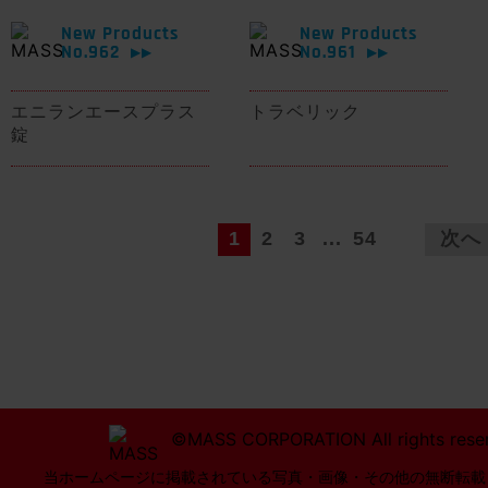
New Products
New Products
No.962
No.961
▶▶
▶▶
エニランエースプラス
トラベリック
錠
1
2
3
...
54
次へ
©MASS CORPORATION All rights rese
当ホームページに掲載されている写真・画像・その他の無断転載