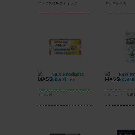
アラクス鼻炎スティック
ナゾネックス
New Products
New Pr
No.971
No.97
▶▶
ノルレボ
リペディア 発毛