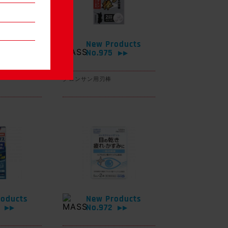
oducts
New Products
6
No.975
▶▶
▶▶
グロンサン用刃棒
oducts
New Products
3
No.972
▶▶
▶▶