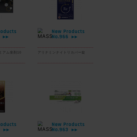
oducts
New Products
7
No.966
▶▶
▶▶
ミアム坐剤10
アリナミンナイトリカバー錠
oducts
New Products
4
No.963
▶▶
▶▶