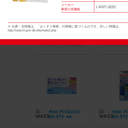
メーカー
1,400円 (税別)
希望小売価格
New Products
New Pr
※ 出典：当情報は、「おくすり検索」の情報に基づくものです。詳しい情報は、
No.977
No.97
▶▶
http://search.jsm-db.info/main2.php
キャベジンコーワαプラス顆粒
グロンサン用刃棒
New Products
New Pr
No.974
No.97
▶▶