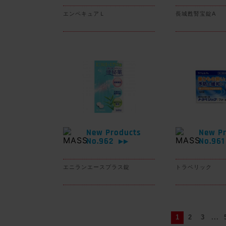
エンペキュアＬ
長城甦腎宝錠A
New Products
New Pr
No.962
No.96
▶▶
エニランエースプラス錠
トラベリック
1
2
3
...