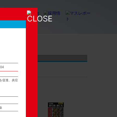
店頭観察レポート
.04
を促進、炎症
54
次へ ▶
薬