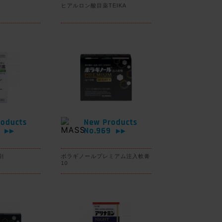
ヒアルロン酸目薬TEIKA
oducts
New Products
0
No.969
▶▶
▶▶
剤
ボラギノールプレミアム注入軟膏
10