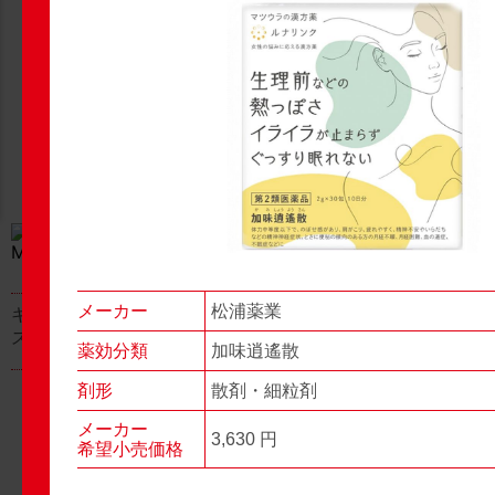
New Products
New Products
No.977
No.976
▶▶
▶▶
メーカー
松浦薬業
キャベジンコーワαプラ
グロンサン用刃棒
ス顆粒
薬効分類
加味逍遙散
剤形
散剤・細粒剤
メーカー
3,630 円
希望小売価格