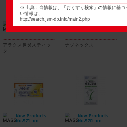
※ 出典：当情報は、「おくすり検索」の情報に基づ
い情報は、
http://search.jsm-db.info/main2.php
New Products
New Products
No.974
No.973
▶▶
▶▶
アラクス鼻炎スティッ
ナゾネックス
ク
New Products
New Products
No.971
No.970
▶▶
▶▶