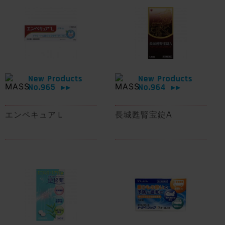
New Products
New Products
No.965
No.964
▶▶
▶▶
エンペキュアＬ
長城甦腎宝錠A