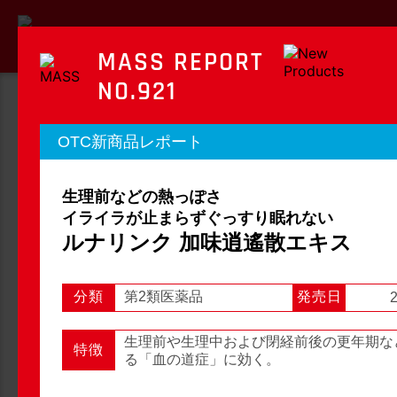
MASS REPORT
NO.921
MASS REPORT
OTC新商品レポート
マスレポート
生理前などの熱っぽさ
OTC新商品レポート
店頭観察レポート
イライラが止まらずぐっすり眠れない
ルナリンク 加味逍遙散エキス
分類
第2類医薬品
発売日
2
店頭観察
OTC新商品レポート
生理前や生理中および閉経前後の更年期な
特徴
る「血の道症」に効く。
1
2
3
...
54
次へ