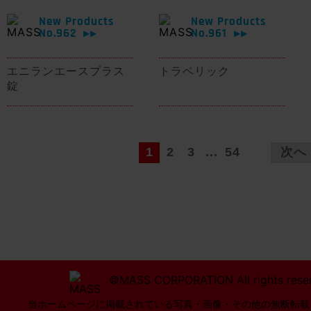
New Products
New Products
No.962
No.961
▶▶
▶▶
エニランエースプラス
トラベリック
錠
1
2
3
...
54
次へ
©MASS CORPORATION All rights rese
当ホームページに掲載されている写真・画像・その他の無断転載