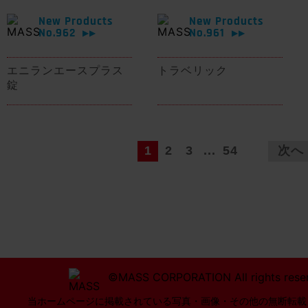
New Products
New Products
No.962
No.961
▶▶
▶▶
エニランエースプラス
トラベリック
錠
1
2
3
...
54
次へ
©MASS CORPORATION All rights rese
当ホームページに掲載されている写真・画像・その他の無断転載