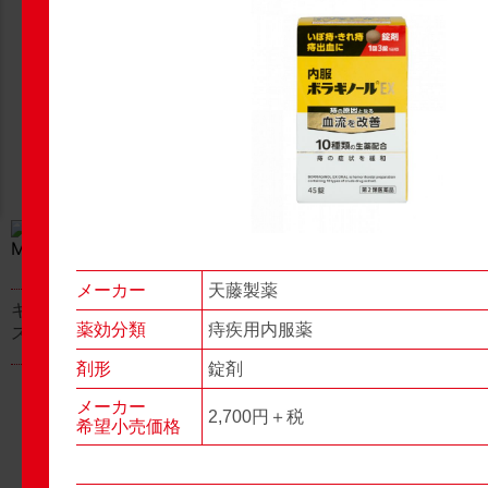
New Products
New Products
No.977
No.976
▶▶
▶▶
メーカー
天藤製薬
キャベジンコーワαプラ
グロンサン用刃棒
薬効分類
痔疾用内服薬
ス顆粒
剤形
錠剤
メーカー
2,700円＋税
希望小売価格