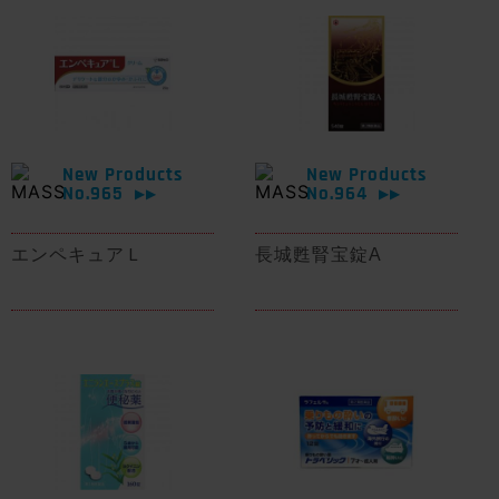
New Products
New Products
No.965
No.964
▶▶
▶▶
エンペキュアＬ
長城甦腎宝錠A