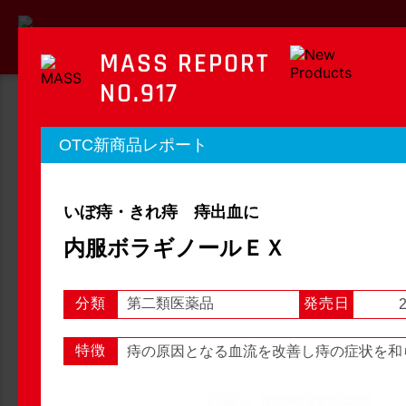
MASS REPORT
NO.917
MASS REPORT
OTC新商品レポート
マスレポート
いぼ痔・きれ痔 痔出血に
OTC新商品レポート
店頭観察レポート
内服ボラギノールＥＸ
分類
第二類医薬品
発売日
2
店頭観察
OTC新商品レポート
特徴
痔の原因となる血流を改善し痔の症状を和
1
2
3
...
54
次へ