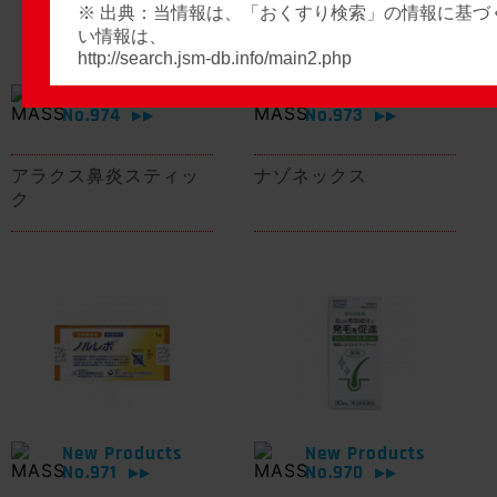
※ 出典：当情報は、「おくすり検索」の情報に基づ
い情報は、
http://search.jsm-db.info/main2.php
New Products
New Products
No.974
No.973
▶▶
▶▶
アラクス鼻炎スティッ
ナゾネックス
ク
New Products
New Products
No.971
No.970
▶▶
▶▶