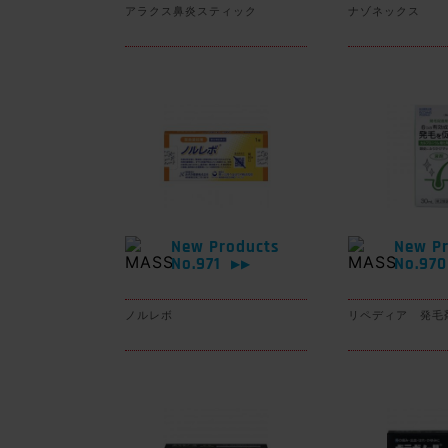
アラクス鼻炎スティック
ナゾネックス
New Products
New Pr
No.971
No.97
▶▶
ノルレボ
リペディア 発毛