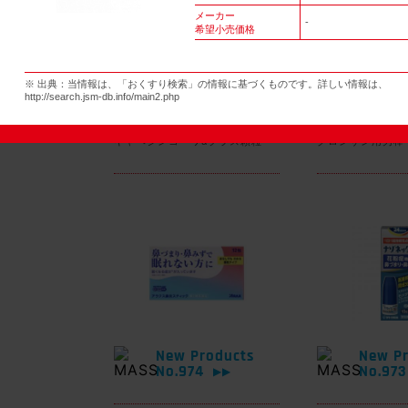
メーカー
-
希望小売価格
New Products
New Pr
※ 出典：当情報は、「おくすり検索」の情報に基づくものです。詳しい情報は、
No.977
No.97
▶▶
http://search.jsm-db.info/main2.php
キャベジンコーワαプラス顆粒
グロンサン用刃棒
New Products
New Pr
No.974
No.97
▶▶