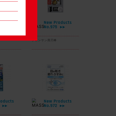
oducts
New Products
6
No.975
▶▶
▶▶
グロンサン用刃棒
oducts
New Products
3
No.972
▶▶
▶▶