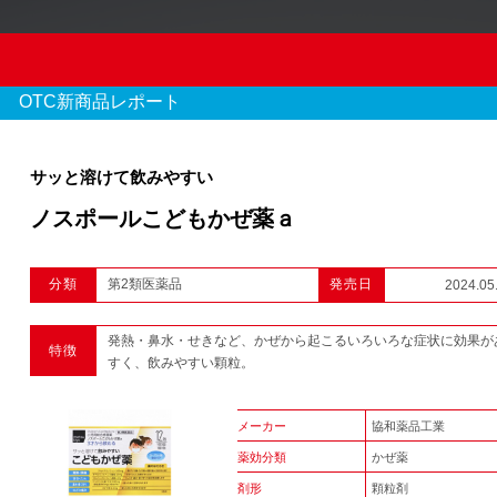
OTC新商品レポート
サッと溶けて飲みやすい
ノスポールこどもかぜ薬ａ
OTC新商品レポート
分類
第2類医薬品
発売日
2024.05
970 件のレポート
発熱・鼻水・せきなど、かぜから起こるいろいろな症状に効果が
特徴
1
2
3
...
すく、飲みやすい顆粒。
メーカー
協和薬品工業
薬効分類
かぜ薬
剤形
顆粒剤