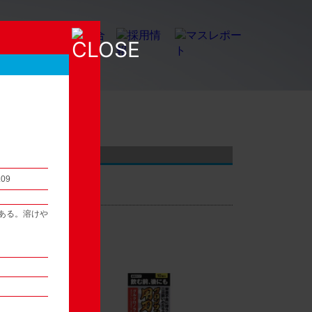
店頭観察レポート
.09
ある。溶けや
54
次へ ▶