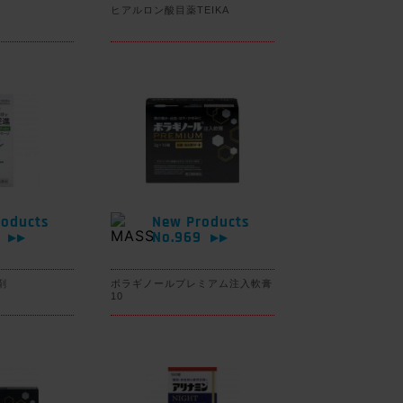
ヒアルロン酸目薬TEIKA
oducts
New Products
0
No.969
▶▶
▶▶
剤
ボラギノールプレミアム注入軟膏
10