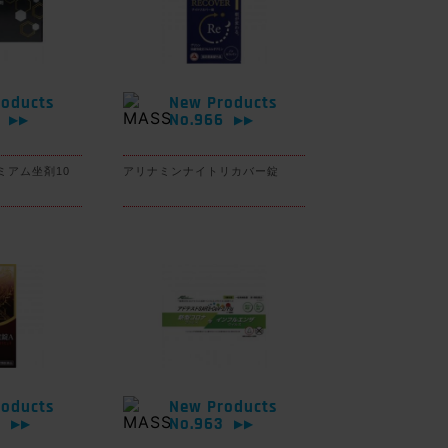
oducts
New Products
7
No.966
▶▶
▶▶
ミアム坐剤10
アリナミンナイトリカバー錠
oducts
New Products
4
No.963
▶▶
▶▶