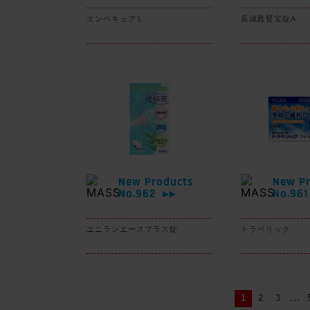
エンペキュアＬ
長城甦腎宝錠A
New Products
New Pr
No.962
No.96
▶▶
エニランエースプラス錠
トラベリック
1
2
3
...