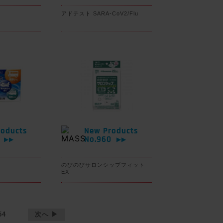
アドテスト SARA-CoV2/Flu
oducts
New Products
1
No.960
▶▶
▶▶
のびのびサロンシップフィット
EX
54
次へ ▶