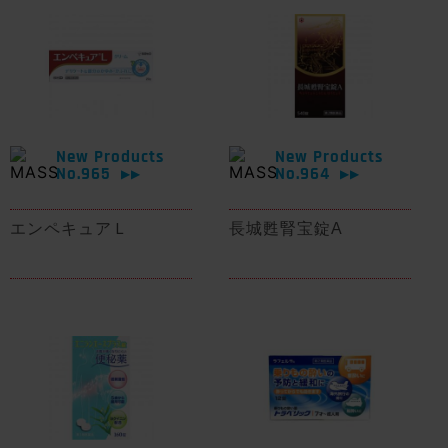
New Products
New Products
No.965
No.964
▶▶
▶▶
エンペキュアＬ
長城甦腎宝錠A