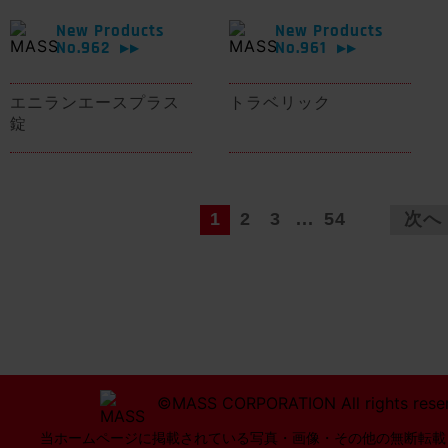
New Products
New Products
No.962
No.961
▶▶
▶▶
エニランエースプラス
トラベリック
錠
1
2
3
...
54
次へ
©MASS CORPORATION All rights rese
当ホームページに掲載されている写真・画像・その他の無断転載