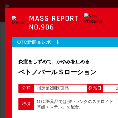
MASS REPORT
NO.906
MASS REPORT
OTC新商品レポート
マスレポート
炎症をしずめて、かゆみを止める
OTC新商品レポート
店頭観察レポート
ベトノバールＳローション
分類
指定第2類医薬品
発売日
2
店頭観察
OTC新商品レポート
OTC医薬品では強いランクのステロイド
特徴
草酸エステル」を配合。
1
2
3
...
54
次へ