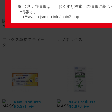
※ 出典：当情報は、「おくすり検索」の情報に基づ
い情報は、
http://search.jsm-db.info/main2.php
New Products
New Products
No.974
No.973
▶▶
▶▶
アラクス鼻炎スティッ
ナゾネックス
ク
New Products
New Products
No.971
No.970
▶▶
▶▶