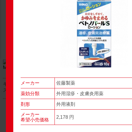
New Products
New Products
No.977
No.976
▶▶
▶▶
メーカー
佐藤製薬
キャベジンコーワαプラ
グロンサン用刃棒
ス顆粒
薬効分類
外用湿疹・皮膚炎用薬
剤形
外用液剤
メーカー
2,178 円
希望小売価格