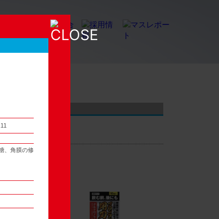
店頭観察レポート
.11
糖、角膜の修
54
次へ ▶