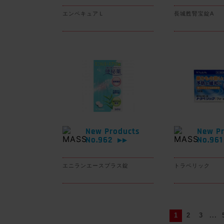
エンペキュアＬ
長城甦腎宝錠A
New Products
New Pr
No.962
No.96
▶▶
エニランエースプラス錠
トラベリック
1
2
3
...