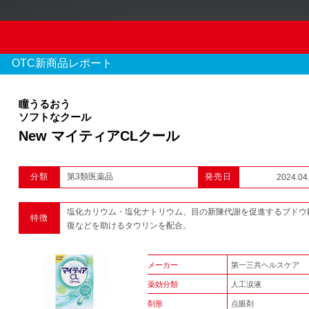
OTC新商品レポート
瞳うるおう
ソフトなクール
New マイティアCLクール
OTC新商品レポート
分類
第3類医薬品
発売日
2024.04
970 件のレポート
塩化カリウム・塩化ナトリウム、目の新陳代謝を促進するブドウ
特徴
1
2
3
...
復などを助けるタウリンを配合。
メーカー
第一三共ヘルスケア
薬効分類
人工涙液
剤形
点眼剤