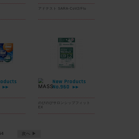
アドテスト SARA-CoV2/Flu
oducts
New Products
1
No.960
▶▶
▶▶
のびのびサロンシップフィット
EX
54
次へ ▶