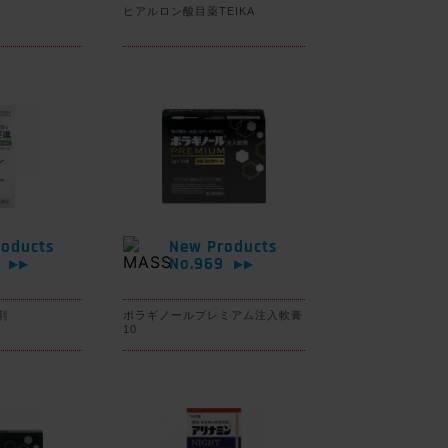
ヒアルロン酸目薬TEIKA
oducts
New Products
0
No.969
▶▶
▶▶
剤
ボラギノールプレミアム注入軟膏
10