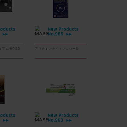
oducts
New Products
7
No.966
▶▶
▶▶
ミアム坐剤10
アリナミンナイトリカバー錠
oducts
New Products
4
No.963
▶▶
▶▶