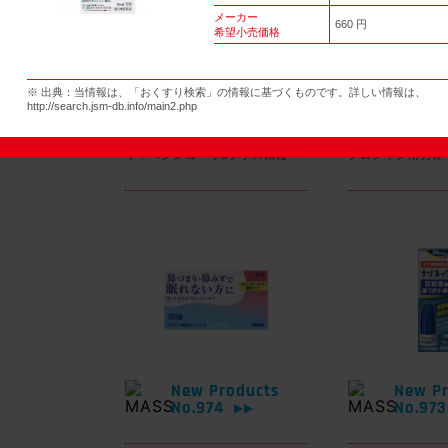
メーカー
660 円
希望小売価格
New Products
New Pr
※ 出典：当情報は、「おくすり検索」の情報に基づくものです。詳しい情報は、
No.977
No.97
▶▶
http://search.jsm-db.info/main2.php
キャベジンコーワαプラス顆粒
グロンサン用刃棒
New Products
New Pr
No.974
No.97
▶▶