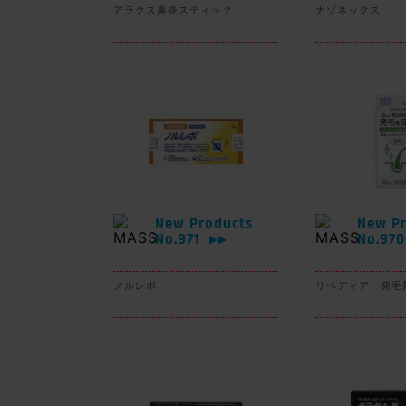
アラクス鼻炎スティック
ナゾネックス
New Products
New Pr
No.971
No.97
▶▶
ノルレボ
リペディア 発毛