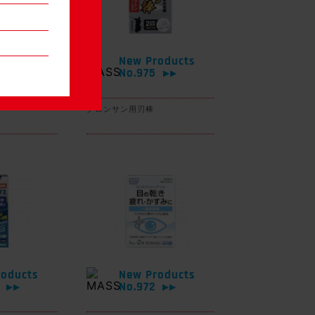
oducts
New Products
6
No.975
▶▶
▶▶
グロンサン用刃棒
oducts
New Products
3
No.972
▶▶
▶▶