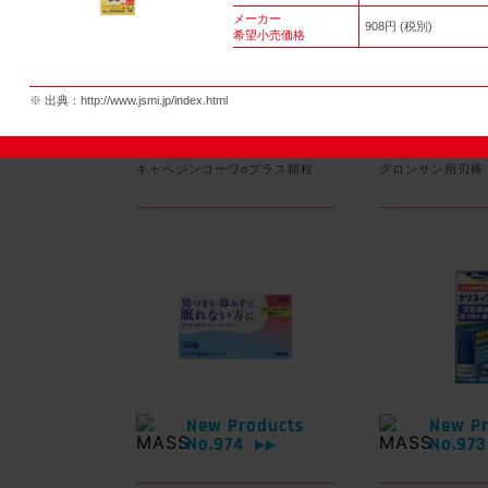
メーカー
908円 (税別)
希望小売価格
New Products
New Pr
※ 出典：
http://www.jsmi.jp/index.html
No.977
No.97
▶▶
キャベジンコーワαプラス顆粒
グロンサン用刃棒
New Products
New Pr
No.974
No.97
▶▶