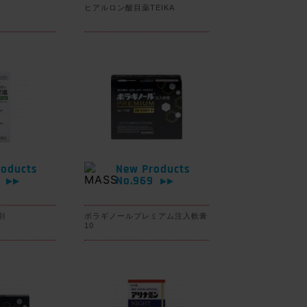
ヒアルロン酸目薬TEIKA
oducts
New Products
0
No.969
▶▶
▶▶
剤
ボラギノールプレミアム注入軟膏
10