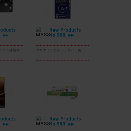
oducts
New Products
7
No.966
▶▶
▶▶
ミアム坐剤10
アリナミンナイトリカバー錠
oducts
New Products
4
No.963
▶▶
▶▶