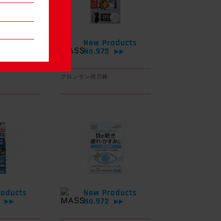
oducts
New Products
6
No.975
▶▶
▶▶
グロンサン用刃棒
oducts
New Products
3
No.972
▶▶
▶▶