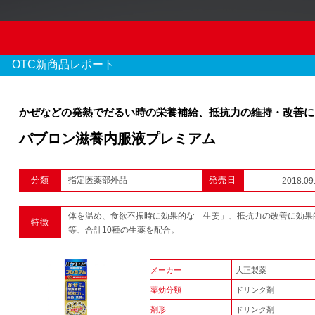
OTC新商品レポート
かぜなどの発熱でだるい時の栄養補給、抵抗力の維持・改善に
パブロン滋養内服液プレミアム
OTC新商品レポート
分類
指定医薬部外品
発売日
2018.09
970 件のレポート
体を温め、食欲不振時に効果的な「生姜」、抵抗力の改善に効果
特徴
1
2
3
...
等、合計10種の生薬を配合。
メーカー
大正製薬
薬効分類
ドリンク剤
剤形
ドリンク剤