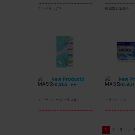
エンペキュアＬ
長城甦腎宝錠A
New Products
New Pr
No.962
No.96
▶▶
エニランエースプラス錠
トラベリック
1
2
3
...