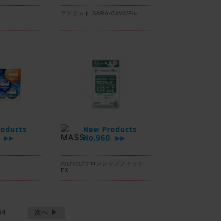
アドテスト SARA-CoV2/Flu
oducts
New Products
1
No.960
▶▶
▶▶
のびのびサロンシップフィット
EX
54
次へ ▶