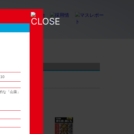
店頭観察レポート
.10
的な「山薬」
54
次へ ▶