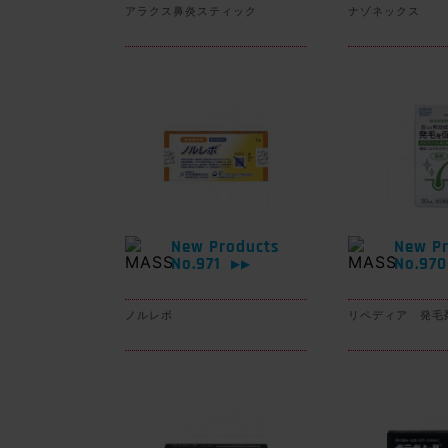
アラクス鼻炎スティック
ナゾネックス
New Products
New Pr
No.971
No.97
▶▶
ノルレボ
リペディア 発毛