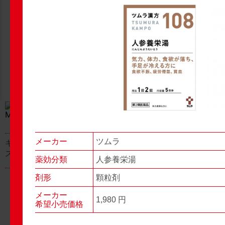
New Products
New Products
No.977
No.976
▶▶
▶▶
メーカー
ツムラ
キャベジンコーワαプラ
グロンサン用刃棒
ス顆粒
薬効分類
人参養栄湯
剤形
顆粒剤
メーカー
1,980 円
希望小売価格