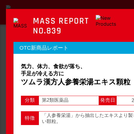
MASS REPORT
NO.839
MASS REPORT
OTC新商品レポート
マスレポート
気力、体力、食欲が落ち、
OTC新商品レポート
店頭観察レポート
手足が冷える方に
ツムラ漢方人参養栄湯エキス顆粒
分類
第2類医薬品
発売日
2
店頭観察
OTC新商品レポート
「人参養栄湯」から抽出したエキスより製
特徴
い顆粒。
1
2
3
...
54
次へ