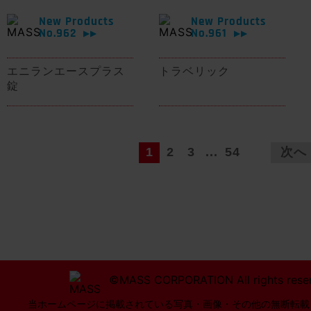
New Products
New Products
No.962
No.961
▶▶
▶▶
エニランエースプラス
トラベリック
錠
1
2
3
...
54
次へ
©MASS CORPORATION All rights rese
当ホームページに掲載されている写真・画像・その他の無断転載