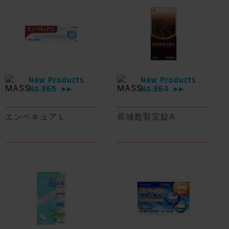
New Products
New Products
No.965
No.964
▶▶
▶▶
エンペキュアＬ
長城甦腎宝錠A