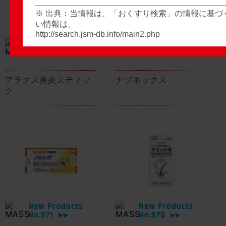
※ 出典：当情報は、「おくすり検索」の情報に基づ
い情報は、
http://search.jsm-db.info/main2.php
New Products
New Products
No.974
No.973
▶▶
▶▶
アラクス鼻炎スティッ
ナゾネックス
ク
New Products
New Products
No.971
No.970
▶▶
▶▶