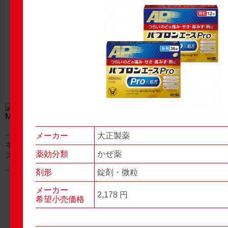
New Products
New Products
No.977
No.976
▶▶
▶▶
メーカー
大正製薬
キャベジンコーワαプラ
グロンサン用刃棒
薬効分類
かぜ薬
ス顆粒
剤形
錠剤・微粒
メーカー
2,178 円
希望小売価格