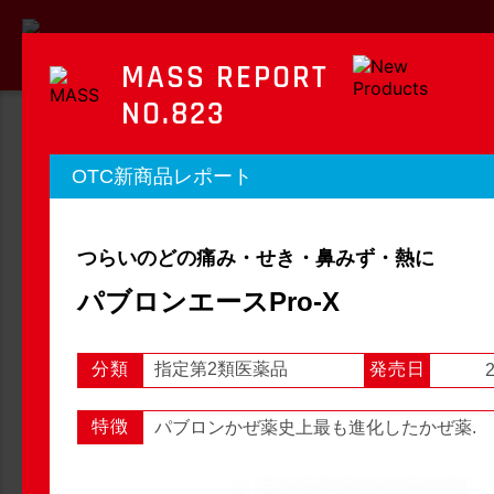
MASS REPORT
NO.823
MASS REPORT
OTC新商品レポート
マスレポート
つらいのどの痛み・せき・鼻みず・熱に
OTC新商品レポート
店頭観察レポート
パブロンエースPro-X
分類
指定第2類医薬品
発売日
2
店頭観察
OTC新商品レポート
特徴
パブロンかぜ薬史上最も進化したかぜ薬.
1
2
3
...
54
次へ