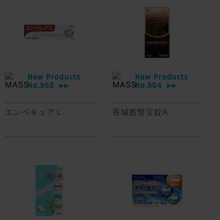
New Products
New Products
No.965
No.964
▶▶
▶▶
エンペキュアＬ
長城甦腎宝錠A