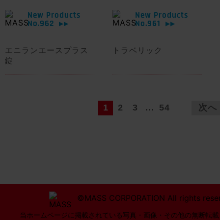
New Products
New Products
No.962
No.961
▶▶
▶▶
エニランエースプラス
トラベリック
錠
1
2
3
...
54
次へ
©MASS CORPORATION All rights rese
当ホームページに掲載されている写真・画像・その他の無断転載