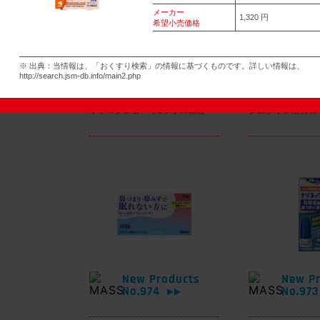
メーカー
1,320 円
希望小売価格
New Products
New Pr
※ 出典：当情報は、「おくすり検索」の情報に基づくものです。詳しい情報は、
No.977
No.97
▶▶
http://search.jsm-db.info/main2.php
キャベジンコーワαプラス顆粒
グロンサン用刃棒
New Products
New Pr
No.974
No.97
▶▶