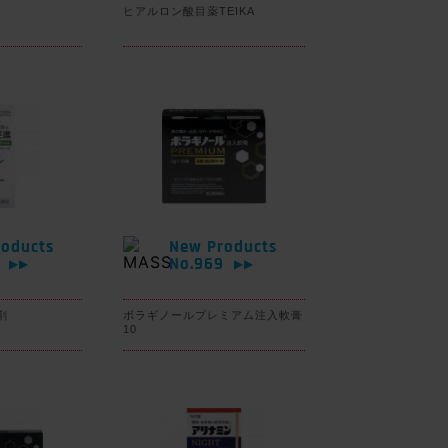
ヒアルロン酸目薬TEIKA
oducts
New Products
0
No.969
▶▶
▶▶
剤
ボラギノールプレミアム注入軟膏
10