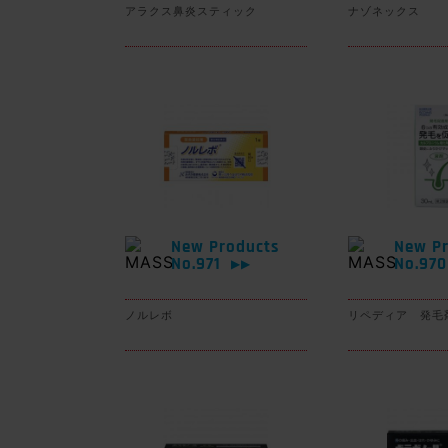
アラクス鼻炎スティック
ナゾネックス
New Products
New Pr
No.971
No.97
▶▶
ノルレボ
リペディア 発毛