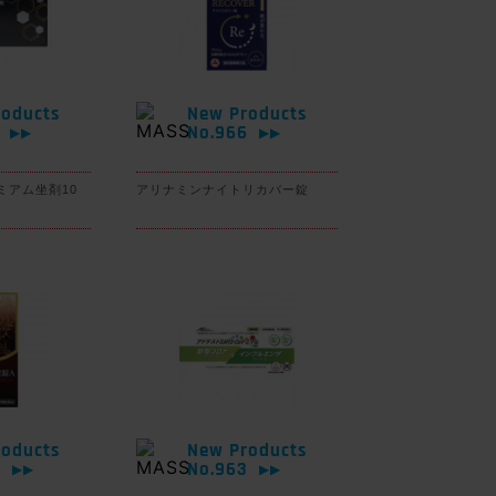
oducts
New Products
7
No.966
▶▶
▶▶
ミアム坐剤10
アリナミンナイトリカバー錠
oducts
New Products
4
No.963
▶▶
▶▶