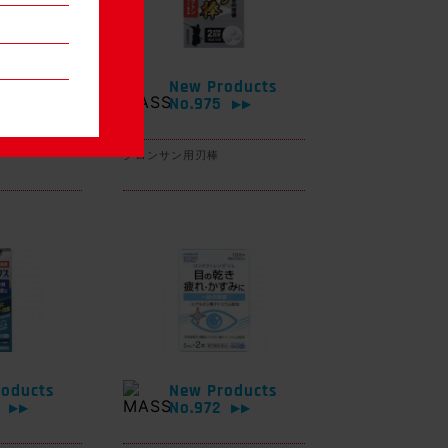
oducts
New Products
6
No.975
▶▶
▶▶
グロンサン用刃棒
oducts
New Products
3
No.972
▶▶
▶▶