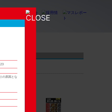
店頭観察レポート
.23
りの原因とな
54
次へ ▶