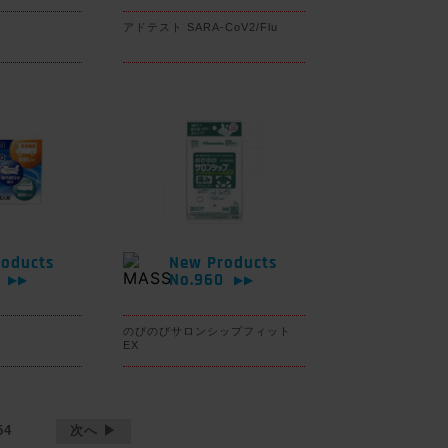
アドテスト SARA-CoV2/Flu
oducts
New Products
1
No.960
▶▶
▶▶
のびのびサロンシップフィット
EX
54
次へ ▶