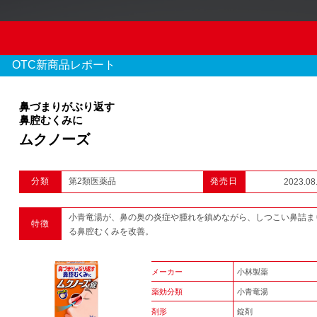
OTC新商品レポート
鼻づまりがぶり返す
鼻腔むくみに
ムクノーズ
OTC新商品レポート
分類
第2類医薬品
発売日
2023.08
970 件のレポート
小青竜湯が、鼻の奥の炎症や腫れを鎮めながら、しつこい鼻詰ま
特徴
1
2
3
...
る鼻腔むくみを改善。
メーカー
小林製薬
薬効分類
小青竜湯
剤形
錠剤