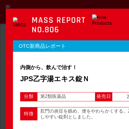
MASS REPORT
NO.806
MASS REPORT
OTC新商品レポート
マスレポート
内側から、飲んで治す！
OTC新商品レポート
店頭観察レポート
JPS乙字湯エキス錠Ｎ
分類
第2類医薬品
発売日
2
店頭観察
OTC新商品レポート
肛門の炎症を鎮め、便をやわらかくする。
特徴
しやすい錠剤としました。
1
2
3
...
54
次へ