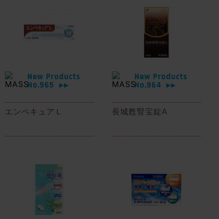
New Products
New Products
No.965
No.964
▶▶
▶▶
エンペキュアＬ
長城甦腎宝錠A