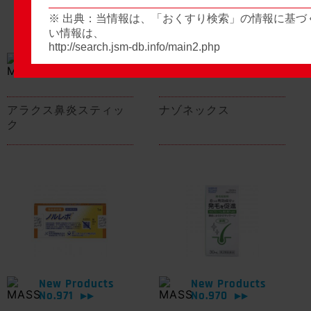
※ 出典：当情報は、「おくすり検索」の情報に基づ
い情報は、
http://search.jsm-db.info/main2.php
New Products
New Products
No.974
No.973
▶▶
▶▶
アラクス鼻炎スティッ
ナゾネックス
ク
New Products
New Products
No.971
No.970
▶▶
▶▶