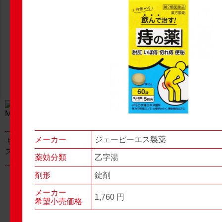
New Products
New Products
No.977
No.976
▶▶
▶▶
メーカー
ジェーピーエス製薬
キャベジンコーワαプラ
グロンサン用刃棒
ス顆粒
薬効分類
乙字湯
剤形
錠剤
メーカー
1,760 円
希望小売価格