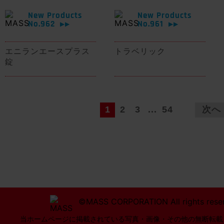
New Products
New Products
No.962
No.961
▶▶
▶▶
エニランエースプラス
トラベリック
錠
1
2
3
...
54
次へ
©MASS CORPORATION All rights rese
当ホームページに掲載されている写真・画像・その他の無断転載