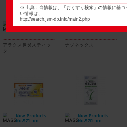
※ 出典：当情報は、「おくすり検索」の情報に基づ
い情報は、
http://search.jsm-db.info/main2.php
New Products
New Products
No.974
No.973
▶▶
▶▶
アラクス鼻炎スティッ
ナゾネックス
ク
New Products
New Products
No.971
No.970
▶▶
▶▶