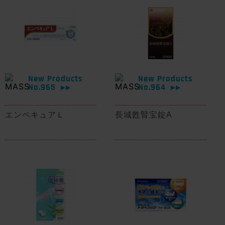
New Products
New Products
No.965
No.964
▶▶
▶▶
エンペキュアＬ
長城甦腎宝錠A