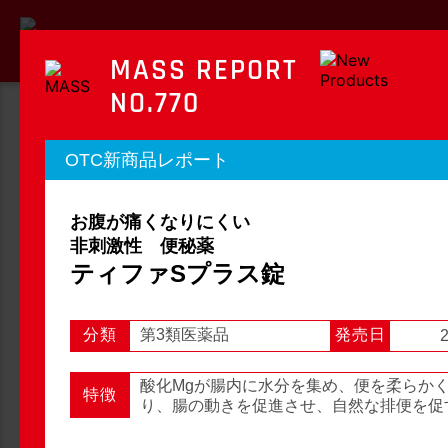
MASS REPORT
NO.770
MASS REPORT
OTC新商品レポート
マスレポート
お腹が痛くなりにくい
OTC新商品レポート
店頭観察レポート
非刺激性 便秘薬
ティファSプラス錠
分類
第3類医薬品
発売日
2
店頭観察
OTC新商品レポート
酸化Mgが腸内に水分を集め、便を柔らか
特徴
り、腸の動きを促進させ、自然な排便を促
1
2
3
...
54
次へ