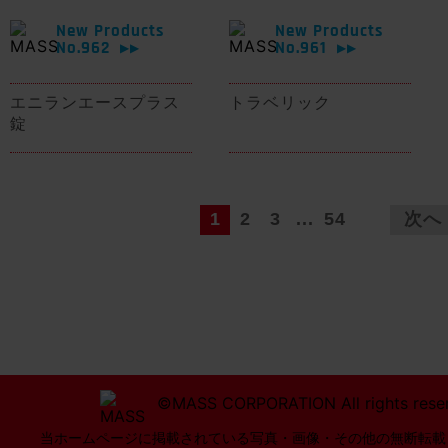
New Products
New Products
No.962
No.961
▶▶
▶▶
エニランエースプラス
トラベリック
錠
1
2
3
...
54
次へ
©MASS CORPORATION All rights rese
当ホームページに掲載されている写真・画像・その他の無断転載