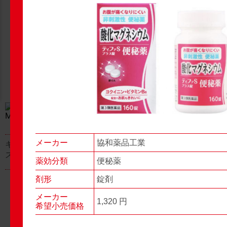
New Products
New Products
No.977
No.976
▶▶
▶▶
メーカー
協和薬品工業
キャベジンコーワαプラ
グロンサン用刃棒
ス顆粒
薬効分類
便秘薬
剤形
錠剤
メーカー
1,320 円
希望小売価格