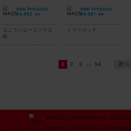
New Products
New Products
No.962
No.961
▶▶
▶▶
エニランエースプラス
トラベリック
錠
1
2
3
...
54
次へ
©MASS CORPORATION All rights rese
当ホームページに掲載されている写真・画像・その他の無断転載