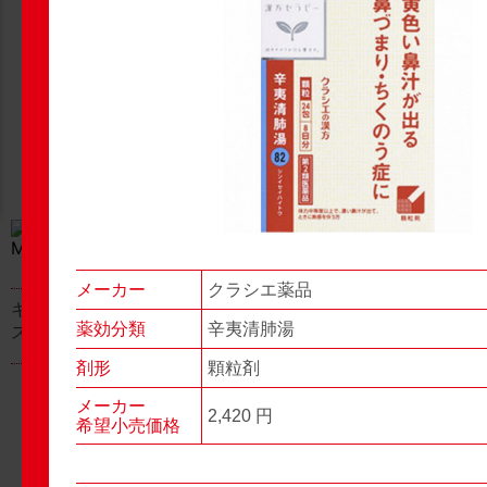
New Products
New Products
No.977
No.976
▶▶
▶▶
メーカー
クラシエ薬品
キャベジンコーワαプラ
グロンサン用刃棒
薬効分類
辛夷清肺湯
ス顆粒
剤形
顆粒剤
メーカー
2,420 円
希望小売価格