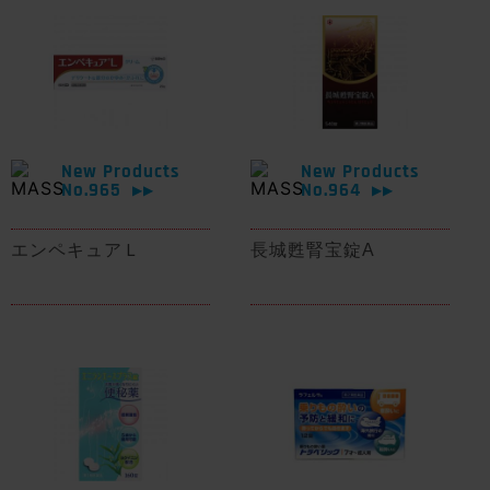
New Products
New Products
No.965
No.964
▶▶
▶▶
エンペキュアＬ
長城甦腎宝錠A