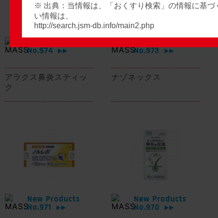
※ 出典：当情報は、「おくすり検索」の情報に基づ
い情報は、
http://search.jsm-db.info/main2.php
New Products
New Products
No.974
No.973
▶▶
▶▶
アラクス鼻炎スティッ
ナゾネックス
ク
New Products
New Products
No.971
No.970
▶▶
▶▶