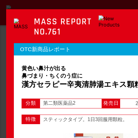
MASS REPORT
NO.761
MASS REPORT
OTC新商品レポート
マスレポート
黄色い鼻汁が出る
OTC新商品レポート
店頭観察レポート
鼻づまり・ちくのう症に
漢方セラピー辛夷清肺湯エキス顆
分類
第二類医薬品2
発売日
2
店頭観察
OTC新商品レポート
特徴
スティックタイプ。1日3回服用顆粒。
1
2
3
...
54
次へ