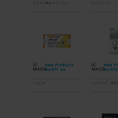
アラクス鼻炎スティック
ナゾネックス
New Products
New Pr
No.971
No.97
▶▶
ノルレボ
リペディア 発毛