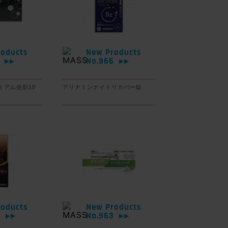
oducts
New Products
7
No.966
▶▶
▶▶
ミアム坐剤10
アリナミンナイトリカバー錠
oducts
New Products
4
No.963
▶▶
▶▶