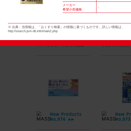
メーカー
-
希望小売価格
New Products
New Pr
※ 出典：当情報は、「おくすり検索」の情報に基づくものです。詳しい情報は、
No.977
No.97
▶▶
http://search.jsm-db.info/main2.php
キャベジンコーワαプラス顆粒
グロンサン用刃棒
New Products
New Pr
No.974
No.97
▶▶