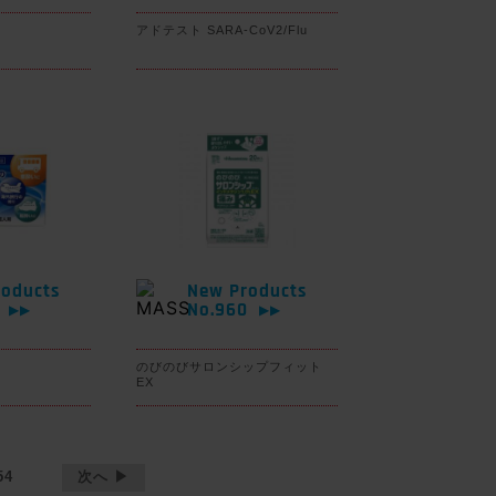
アドテスト SARA-CoV2/Flu
oducts
New Products
1
No.960
▶▶
▶▶
のびのびサロンシップフィット
EX
54
次へ ▶