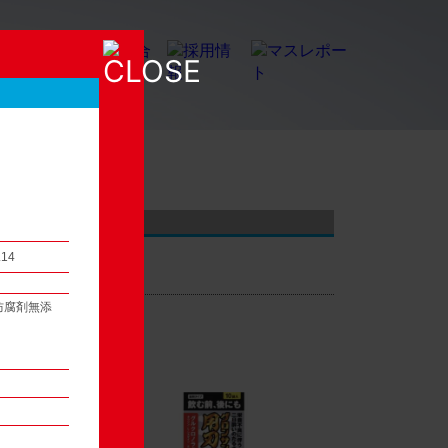
店頭観察レポート
.14
防腐剤無添
54
次へ ▶