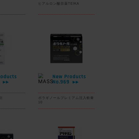
ヒアルロン酸目薬TEIKA
oducts
New Products
0
No.969
▶▶
▶▶
剤
ボラギノールプレミアム注入軟膏
10