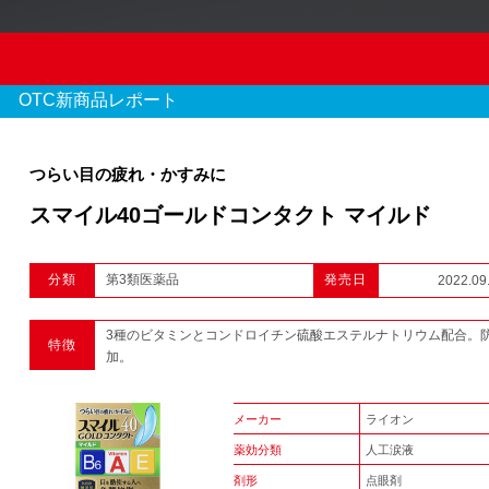
OTC新商品レポート
つらい目の疲れ・かすみに
スマイル40ゴールドコンタクト マイルド
OTC新商品レポート
分類
第3類医薬品
発売日
2022.09
970 件のレポート
3種のビタミンとコンドロイチン硫酸エステルナトリウム配合。
特徴
1
2
3
...
加。
メーカー
ライオン
薬効分類
人工涙液
剤形
点眼剤