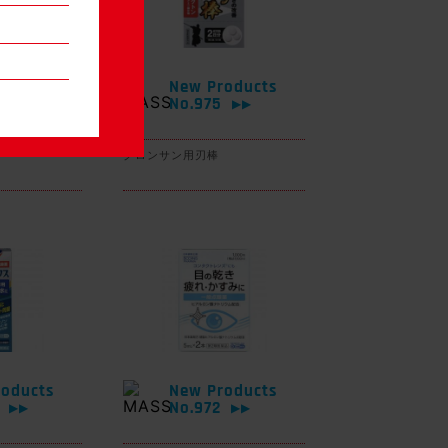
oducts
New Products
6
No.975
▶▶
▶▶
グロンサン用刃棒
oducts
New Products
3
No.972
▶▶
▶▶