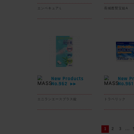
エンペキュアＬ
長城甦腎宝錠A
New Products
New Pr
No.962
No.96
▶▶
エニランエースプラス錠
トラベリック
1
2
3
...