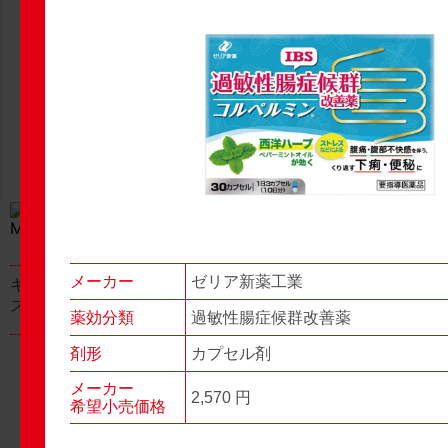
New Products
New Products
No.977
No.976
▶▶
▶▶
メーカー
ゼリア新薬工業
キャベジンコーワαプラ
グロンサン用刃棒
ス顆粒
薬効分類
過敏性腸症候群改善薬
剤形
カプセル剤
メーカー
2,570 円
希望小売価格