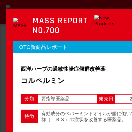
MASS REPORT
NO.700
MASS REPORT
OTC新商品レポート
マスレポート
西洋ハーブの過敏性腸症候群改善薬
OTC新商品レポート
店頭観察レポート
コルペルミン
分類
要指導医薬品
発売日
2
店頭観察
OTC新商品レポート
有効成分のペパーミントオイルが腸に働い
特徴
群（ＩＢＳ）の症状を改善する医薬品。
1
2
3
...
54
次へ