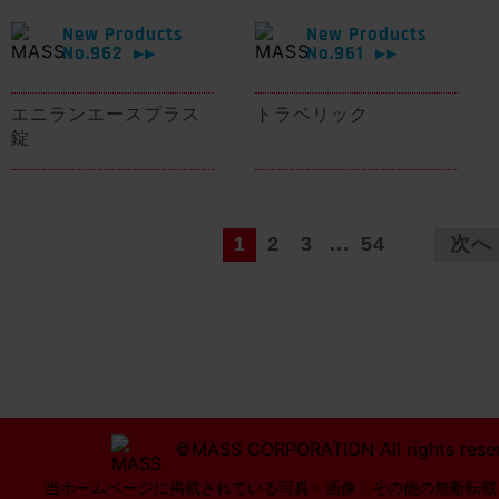
New Products
New Products
No.962
No.961
▶▶
▶▶
エニランエースプラス
トラベリック
錠
1
2
3
...
54
次へ
©MASS CORPORATION All rights rese
当ホームページに掲載されている写真・画像・その他の無断転載