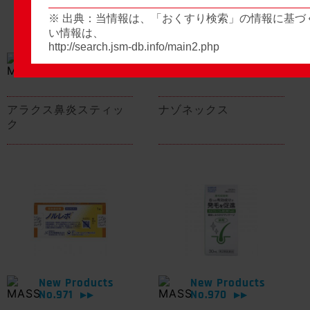
※ 出典：当情報は、「おくすり検索」の情報に基づ
い情報は、
http://search.jsm-db.info/main2.php
New Products
New Products
No.974
No.973
▶▶
▶▶
アラクス鼻炎スティッ
ナゾネックス
ク
New Products
New Products
No.971
No.970
▶▶
▶▶