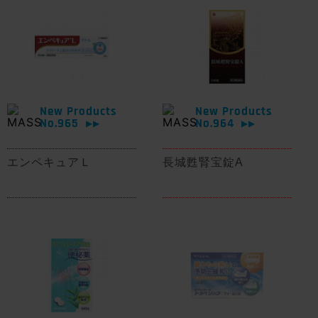
New Products
New Products
No.965
No.964
▶▶
▶▶
エンペキュアＬ
長城甦腎宝錠A