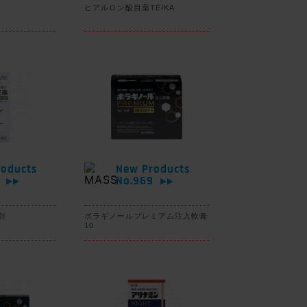
ヒアルロン酸目薬TEIKA
oducts
New Products
0
No.969
▶▶
▶▶
剤
ボラギノールプレミアム注入軟膏
10