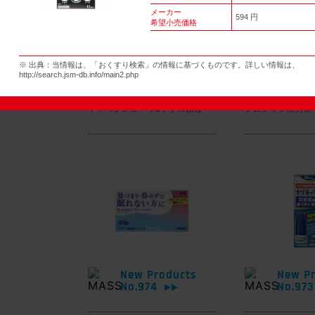
メーカー
594 円
希望小売価格
New Products
New Pr
※ 出典：当情報は、「おくすり検索」の情報に基づくものです。詳しい情報は、
No.977
No.97
▶▶
http://search.jsm-db.info/main2.php
キャベジンコーワαプラス顆粒
グロンサン用刃棒
New Products
New Pr
No.974
No.97
▶▶