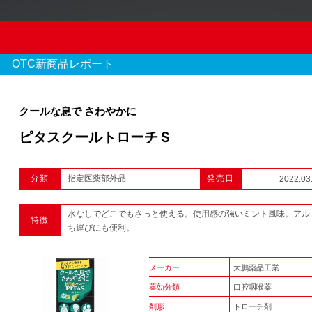
OTC新商品レポート
クールな息で さわやかに
ピタスクールトローチＳ
OTC新商品レポート
分類
指定医薬部外品
発売日
2022.03
970 件のレポート
水なしでどこでもさっと使える。使用感の強いミント風味。アル
特徴
1
2
3
...
ち運びにも便利。
メーカー
大鵬薬品工業
薬効分類
口腔咽喉薬
剤形
トローチ剤