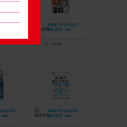
oducts
New Products
6
No.975
▶▶
▶▶
グロンサン用刃棒
oducts
New Products
3
No.972
▶▶
▶▶