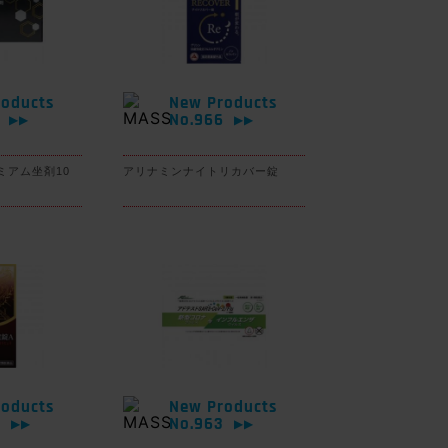
oducts
New Products
7
No.966
▶▶
▶▶
ミアム坐剤10
アリナミンナイトリカバー錠
oducts
New Products
4
No.963
▶▶
▶▶