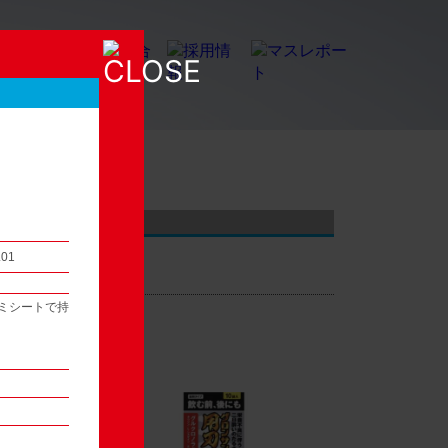
店頭観察レポート
.01
ミシートで持
54
次へ ▶