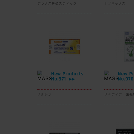
アラクス鼻炎スティック
ナゾネックス
New Products
New Pr
No.971
No.97
▶▶
ノルレボ
リペディア 発毛