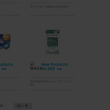
アドテスト SARA-CoV2/Flu
oducts
New Products
1
No.960
▶▶
▶▶
のびのびサロンシップフィット
EX
54
次へ ▶