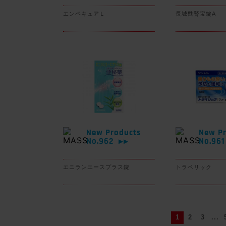
エンペキュアＬ
長城甦腎宝錠A
New Products
New Pr
No.962
No.96
▶▶
エニランエースプラス錠
トラベリック
1
2
3
...