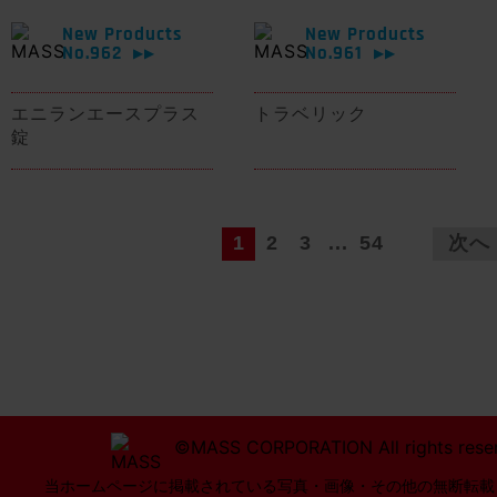
New Products
New Products
No.962
No.961
▶▶
▶▶
エニランエースプラス
トラベリック
錠
1
2
3
...
54
次へ
©MASS CORPORATION All rights rese
当ホームページに掲載されている写真・画像・その他の無断転載