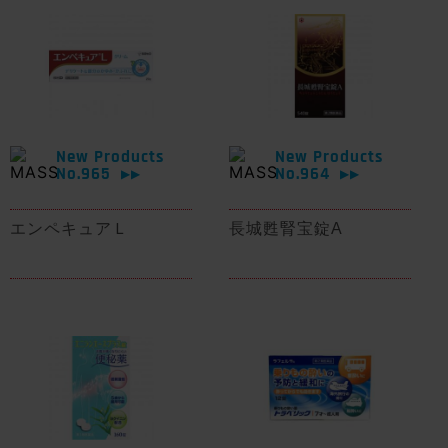
New Products
New Products
No.965
No.964
▶▶
▶▶
エンペキュアＬ
長城甦腎宝錠A