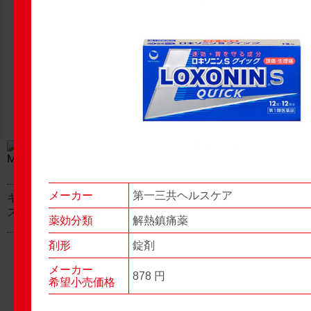
New Products
New Products
No.977
No.976
▶▶
▶▶
メーカー
第一三共ヘルスケア
キャベジンコーワαプラ
グロンサン用刃棒
ス顆粒
薬効分類
解熱鎮痛薬
剤形
錠剤
メーカー
878 円
希望小売価格