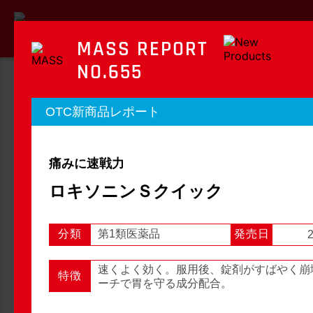
MASS REPORT
NO.655
MASS REPORT
OTC新商品レポート
マスレポート
痛みに速戦力
OTC新商品レポート
店頭観察レポート
ロキソニンＳクイック
分類
第1類医薬品
発売日
2
店頭観察
OTC新商品レポート
速くよく効く。服用後、錠剤がすばやく崩
特徴
ーチで胃を守る成分配合。
1
2
3
...
54
次へ