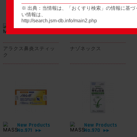
※ 出典：当情報は、「おくすり検索」の情報に基づ
い情報は、
http://search.jsm-db.info/main2.php
New Products
New Products
No.974
No.973
▶▶
▶▶
アラクス鼻炎スティッ
ナゾネックス
ク
New Products
New Products
No.971
No.970
▶▶
▶▶