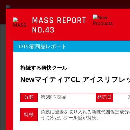
MASS REPORT
NO.43
MASS REPORT
OTC新商品レポート
マスレポート
持続する爽快クール
OTC新商品レポート
店頭観察レポート
NewマイティアCL アイスリフレ
分類
第3類医薬品
発売日
2
店頭観察
OTC新商品レポート
角膜に酸素を取り入れる新陳代謝促進成分
特徴
うに冷たいクール感が持続。
1
2
3
...
54
次へ