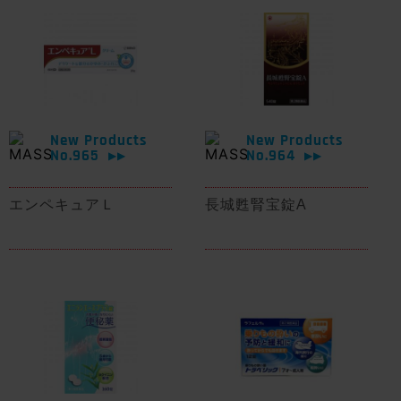
New Products
New Products
No.965
No.964
▶▶
▶▶
エンペキュアＬ
長城甦腎宝錠A