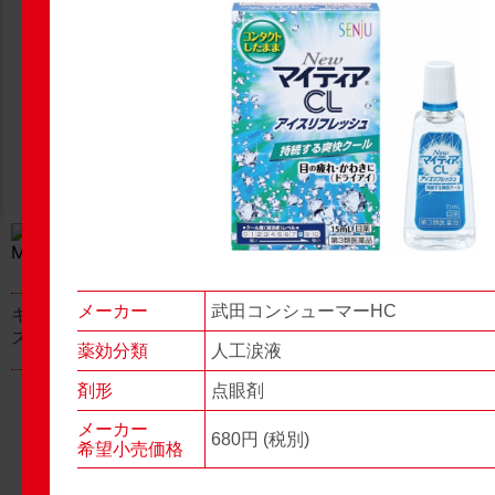
New Products
New Products
No.977
No.976
▶▶
▶▶
メーカー
武田コンシューマーHC
キャベジンコーワαプラ
グロンサン用刃棒
ス顆粒
薬効分類
人工涙液
剤形
点眼剤
メーカー
680円 (税別)
希望小売価格