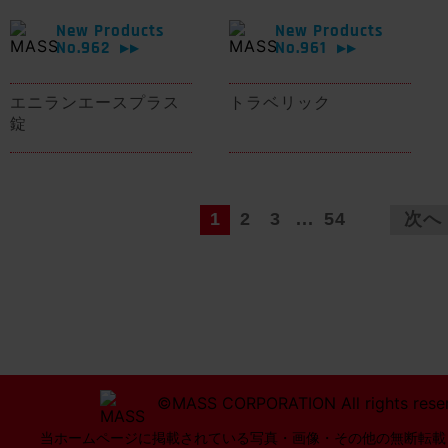
New Products
New Products
No.962
No.961
▶▶
▶▶
エニランエースプラス
トラベリック
錠
1
2
3
...
54
次へ
©MASS CORPORATION All rights rese
当ホームページに掲載されている写真・画像・その他の無断転載