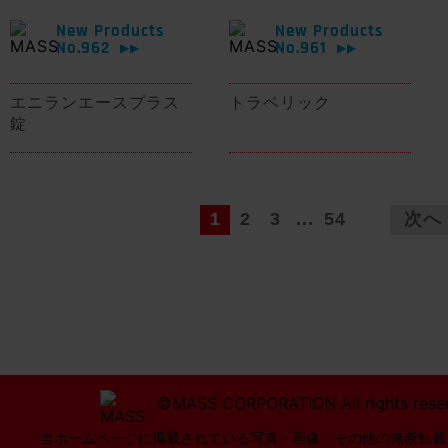
New Products
New Products
No.962
No.961
▶▶
▶▶
エニランエースプラス
トラベリック
錠
1
2
3
...
54
次へ
©MASS CORPORATION All rights rese
当ホームページに掲載されている写真・画像・その他の無断転載