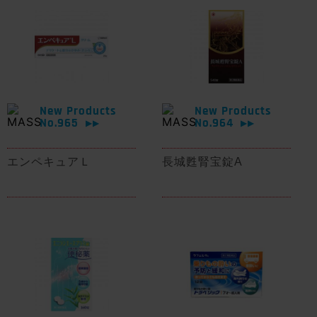
New Products
New Products
No.965
No.964
▶▶
▶▶
エンペキュアＬ
長城甦腎宝錠A