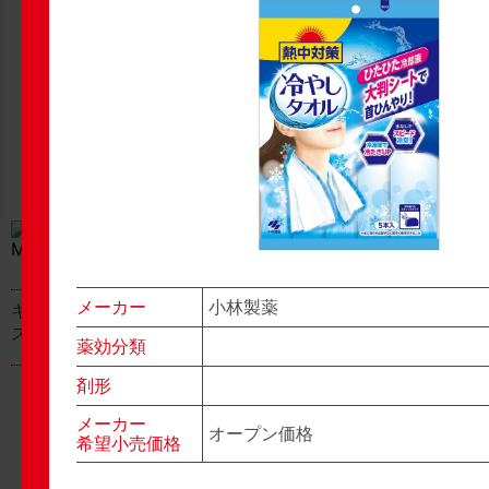
New Products
New Products
No.977
No.976
▶▶
▶▶
メーカー
小林製薬
キャベジンコーワαプラ
グロンサン用刃棒
ス顆粒
薬効分類
剤形
メーカー
オープン価格
希望小売価格