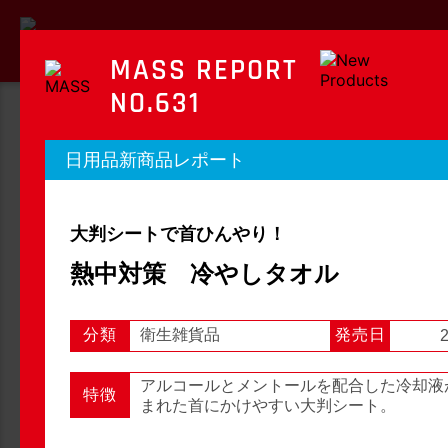
MASS REPORT
NO.631
MASS REPORT
日用品新商品レポート
マスレポート
大判シートで首ひんやり！
OTC新商品レポート
店頭観察レポート
熱中対策 冷やしタオル
分類
衛生雑貨品
発売日
2
店頭観察
OTC新商品レポート
アルコールとメントールを配合した冷却液
特徴
まれた首にかけやすい大判シート。
1
2
3
...
54
次へ