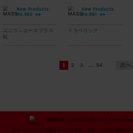
New Products
New Products
No.962
No.961
▶▶
▶▶
エニランエースプラス
トラベリック
錠
1
2
3
...
54
次へ
©MASS CORPORATION All rights rese
当ホームページに掲載されている写真・画像・その他の無断転載