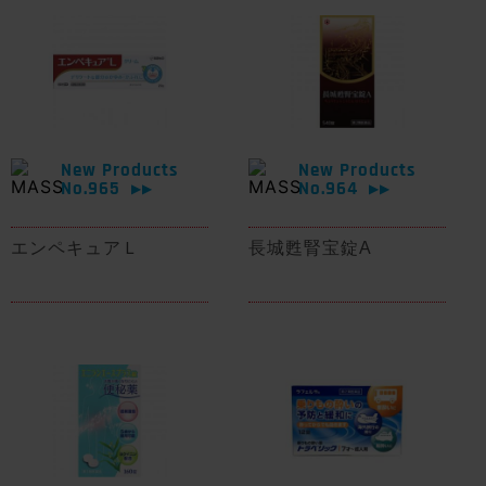
New Products
New Products
No.965
No.964
▶▶
▶▶
エンペキュアＬ
長城甦腎宝錠A