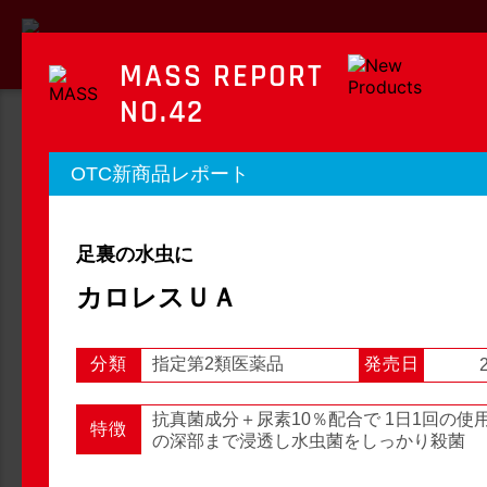
MASS REPORT
NO.42
MASS REPORT
OTC新商品レポート
マスレポート
足裏の水虫に
OTC新商品レポート
店頭観察レポート
カロレスＵＡ
分類
指定第2類医薬品
発売日
店頭観察
OTC新商品レポート
抗真菌成分＋尿素10％配合で 1日1回の使
特徴
の深部まで浸透し水虫菌をしっかり殺菌
1
2
3
...
54
次へ