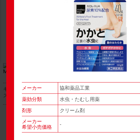
New Products
New Products
No.977
No.976
▶▶
▶▶
メーカー
協和薬品工業
キャベジンコーワαプラ
グロンサン用刃棒
ス顆粒
薬効分類
水虫・たむし用薬
剤形
クリーム剤
メーカー
-
希望小売価格