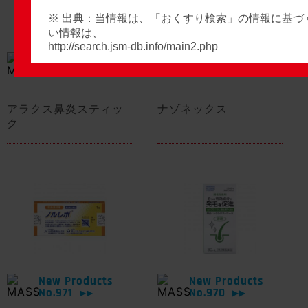
※ 出典：当情報は、「おくすり検索」の情報に基づ
い情報は、
http://search.jsm-db.info/main2.php
New Products
New Products
No.974
No.973
▶▶
▶▶
アラクス鼻炎スティッ
ナゾネックス
ク
New Products
New Products
No.971
No.970
▶▶
▶▶