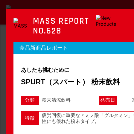
MASS REPORT
NO.628
MASS REPORT
食品新商品レポート
マスレポート
あしたも挑むために
OTC新商品レポート
店頭観察レポート
SPURT（スパート） 粉末飲料
分類
粉末清涼飲料
発売日
2
店頭観察
OTC新商品レポート
疲労回復に重要なアミノ酸「グルタミン」
特徴
性にも優れた粉末タイプ。
1
2
3
...
54
次へ