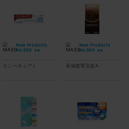
New Products
New Products
No.965
No.964
▶▶
▶▶
エンペキュアＬ
長城甦腎宝錠A