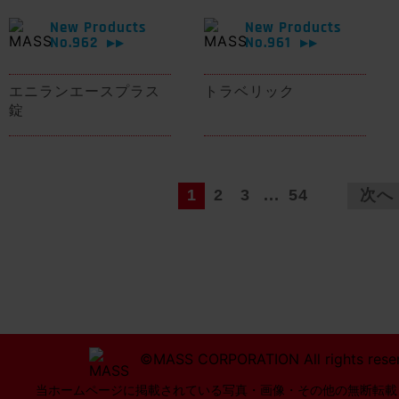
New Products
New Products
No.962
No.961
▶▶
▶▶
エニランエースプラス
トラベリック
錠
1
2
3
...
54
次へ
©MASS CORPORATION All rights rese
当ホームページに掲載されている写真・画像・その他の無断転載