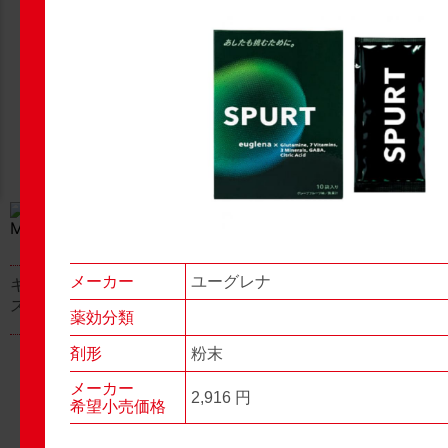
New Products
New Products
No.977
No.976
▶▶
▶▶
メーカー
ユーグレナ
キャベジンコーワαプラ
グロンサン用刃棒
ス顆粒
薬効分類
剤形
粉末
メーカー
2,916 円
希望小売価格