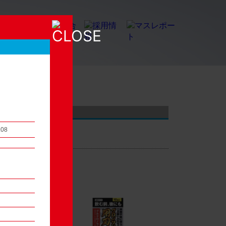
店頭観察レポート
.08
54
次へ ▶