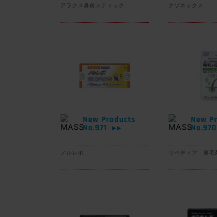
アラクス鼻炎スティック
ナゾネックス
New Products
New Pr
No.971
No.97
▶▶
ノルレボ
リペディア 発毛