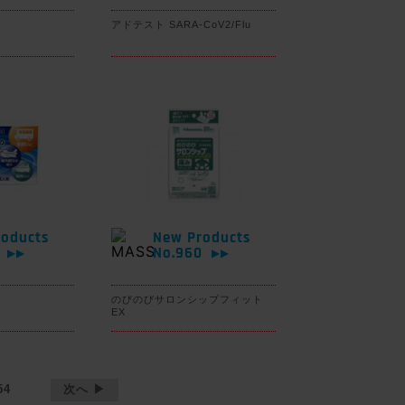
アドテスト SARA-CoV2/Flu
oducts
New Products
1
No.960
▶▶
▶▶
のびのびサロンシップフィット
EX
54
次へ ▶