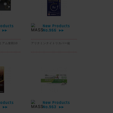
oducts
New Products
7
No.966
▶▶
▶▶
ミアム坐剤10
アリナミンナイトリカバー錠
oducts
New Products
4
No.963
▶▶
▶▶