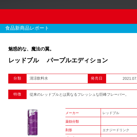
食品新商品レポート
魅惑的な、魔法の翼。
レッドブル パープルエディション
OTC新商品レポート
分類
清涼飲料水
発売日
2021.07
970 件のレポート
特徴
従来のレッドブルとは異なるフレッシュな巨峰フレーバー。
1
2
3
...
メーカー
レッドブル
薬効分類
剤形
エナジードリンク