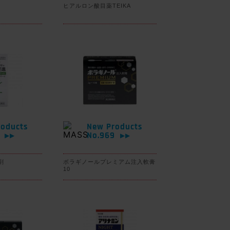
ヒアルロン酸目薬TEIKA
oducts
New Products
0
No.969
▶▶
▶▶
剤
ボラギノールプレミアム注入軟膏
10