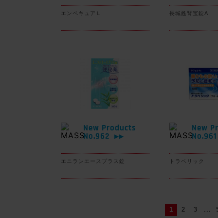
エンペキュアＬ
長城甦腎宝錠A
New Products
New Pr
No.962
No.96
▶▶
エニランエースプラス錠
トラベリック
1
2
3
...