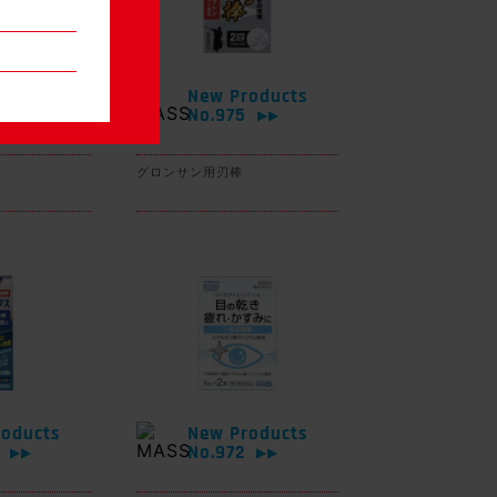
oducts
New Products
6
No.975
▶▶
▶▶
グロンサン用刃棒
oducts
New Products
3
No.972
▶▶
▶▶