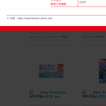
メーカー
225円
希望小売価格
※ 出典：
https://www.fashion-press.net/
New Products
New Pr
No.977
No.97
▶▶
キャベジンコーワαプラス顆粒
グロンサン用刃棒
New Products
New Pr
No.974
No.97
▶▶