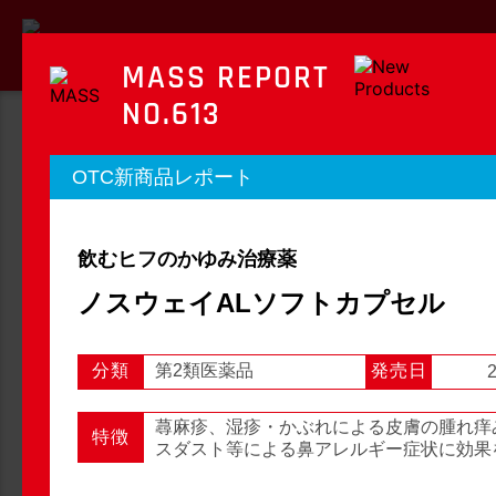
MASS REPORT
NO.613
MASS REPORT
OTC新商品レポート
マスレポート
飲むヒフのかゆみ治療薬
OTC新商品レポート
店頭観察レポート
ノスウェイALソフトカプセル
分類
第2類医薬品
発売日
2
店頭観察
OTC新商品レポート
蕁麻疹、湿疹・かぶれによる皮膚の腫れ痒
特徴
スダスト等による鼻アレルギー症状に効果
1
2
3
...
54
次へ