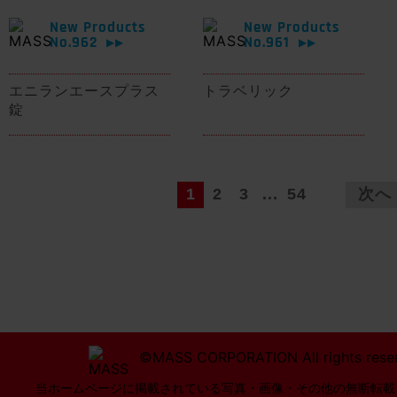
New Products
New Products
No.962
No.961
▶▶
▶▶
エニランエースプラス
トラベリック
錠
1
2
3
...
54
次へ
©MASS CORPORATION All rights rese
当ホームページに掲載されている写真・画像・その他の無断転載