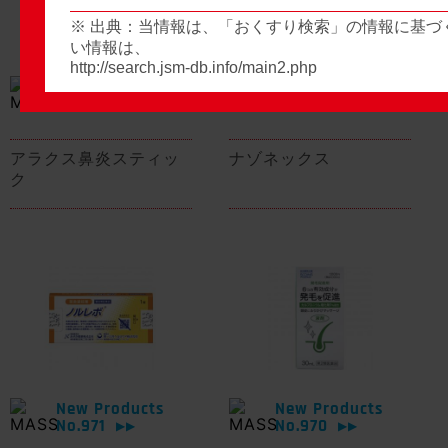
※ 出典：当情報は、「おくすり検索」の情報に基づ
い情報は、
http://search.jsm-db.info/main2.php
New Products
New Products
No.974
No.973
▶▶
▶▶
アラクス鼻炎スティッ
ナゾネックス
ク
New Products
New Products
No.971
No.970
▶▶
▶▶