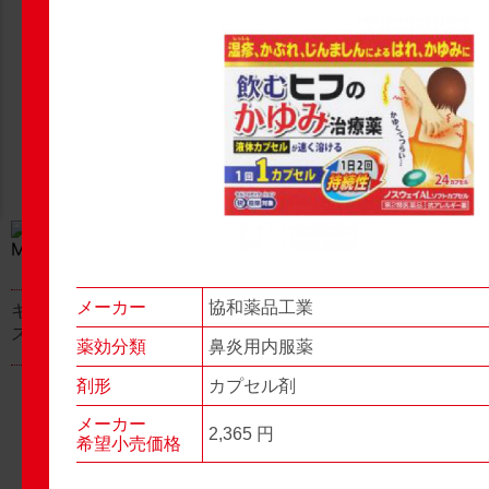
New Products
New Products
No.977
No.976
▶▶
▶▶
メーカー
協和薬品工業
キャベジンコーワαプラ
グロンサン用刃棒
ス顆粒
薬効分類
鼻炎用内服薬
剤形
カプセル剤
メーカー
2,365 円
希望小売価格