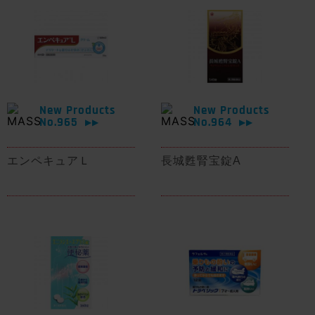
New Products
New Products
No.965
No.964
▶▶
▶▶
エンペキュアＬ
長城甦腎宝錠A