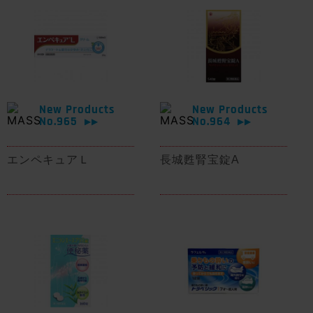
New Products
New Products
No.965
No.964
▶▶
▶▶
エンペキュアＬ
長城甦腎宝錠A