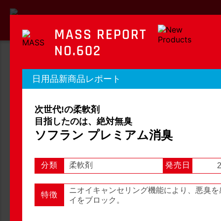
MASS REPORT
NO.602
MASS REPORT
日用品新商品レポート
マスレポート
次世代!の柔軟剤
OTC新商品レポート
店頭観察レポート
目指したのは、絶対無臭
ソフラン プレミアム消臭
分類
柔軟剤
発売日
2
店頭観察
OTC新商品レポート
ニオイキャンセリング機能により、悪臭を
特徴
イをブロック。
1
2
3
...
54
次へ