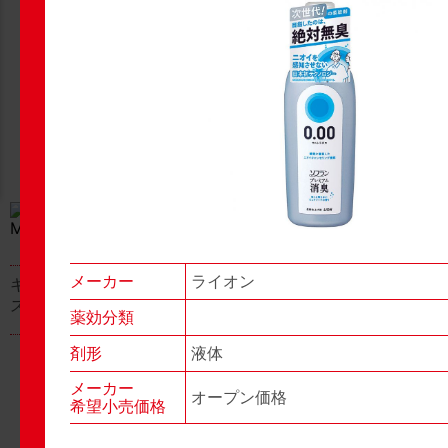
New Products
New Products
No.977
No.976
▶▶
▶▶
メーカー
ライオン
キャベジンコーワαプラ
グロンサン用刃棒
ス顆粒
薬効分類
剤形
液体
メーカー
オープン価格
希望小売価格