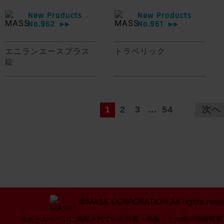
New Products
New Products
No.962
No.961
▶▶
▶▶
エニランエースプラス
トラベリック
錠
1
2
3
...
54
次へ
©MASS CORPORATION All rights rese
当ホームページに掲載されている写真・画像・その他の無断転載