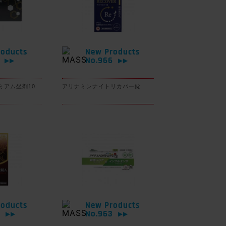
oducts
New Products
7
No.966
▶▶
▶▶
ミアム坐剤10
アリナミンナイトリカバー錠
oducts
New Products
4
No.963
▶▶
▶▶