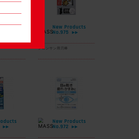
oducts
New Products
6
No.975
▶▶
▶▶
グロンサン用刃棒
oducts
New Products
3
No.972
▶▶
▶▶