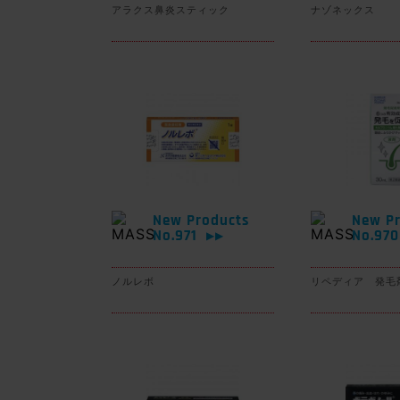
アラクス鼻炎スティック
ナゾネックス
New Products
New Pr
No.971
No.97
▶▶
ノルレボ
リペディア 発毛