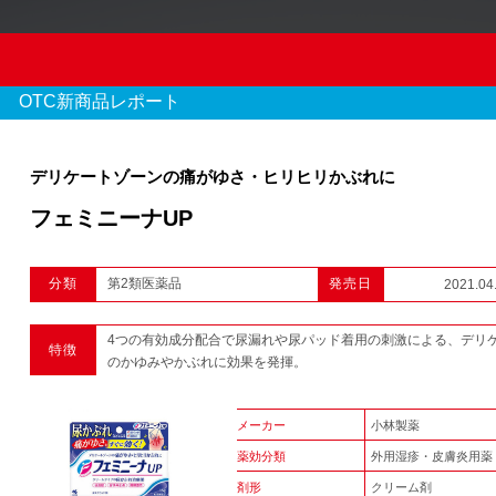
OTC新商品レポート
デリケートゾーンの痛がゆさ・ヒリヒリかぶれに
フェミニーナUP
OTC新商品レポート
分類
第2類医薬品
発売日
2021.04
970 件のレポート
4つの有効成分配合で尿漏れや尿パッド着用の刺激による、デリ
特徴
1
2
3
...
のかゆみやかぶれに効果を発揮。
メーカー
小林製薬
薬効分類
外用湿疹・皮膚炎用薬
剤形
クリーム剤