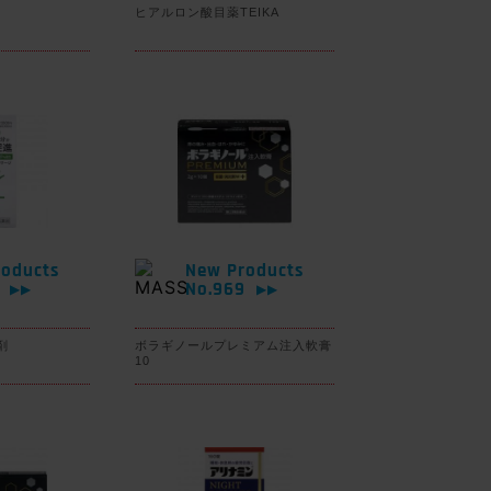
ヒアルロン酸目薬TEIKA
oducts
New Products
0
No.969
▶▶
▶▶
剤
ボラギノールプレミアム注入軟膏
10