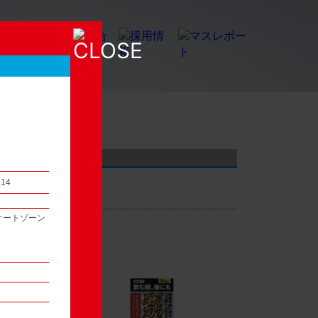
店頭観察レポート
.14
ケートゾーン
54
次へ ▶