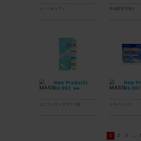
エンペキュアＬ
長城甦腎宝錠A
New Products
New Pr
No.962
No.96
▶▶
エニランエースプラス錠
トラベリック
1
2
3
...