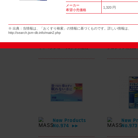
メーカー
1,320 円
希望小売価格
New Products
New Pr
※ 出典：当情報は、「おくすり検索」の情報に基づくものです。詳しい情報は、
No.977
No.97
▶▶
http://search.jsm-db.info/main2.php
キャベジンコーワαプラス顆粒
グロンサン用刃棒
New Products
New Pr
No.974
No.97
▶▶