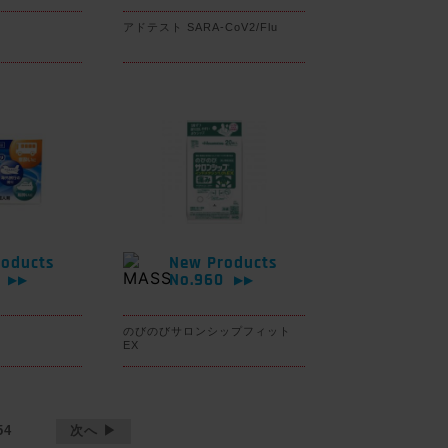
アドテスト SARA-CoV2/Flu
oducts
New Products
1
No.960
▶▶
▶▶
のびのびサロンシップフィット
EX
54
次へ ▶