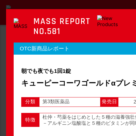
MASS REPORT
NO.581
MASS REPORT
OTC新商品レポート
マスレポート
朝でも夜でも1回1錠
OTC新商品レポート
店頭観察レポート
キューピーコーワゴールドαプレ
分類
第3類医薬品
発売日
2
店頭観察
OTC新商品レポート
杜仲・芍薬をはじめとした５種の滋養強壮
特徴
－アルギニン塩酸塩と５種のビタミンが同
1
2
3
...
54
次へ