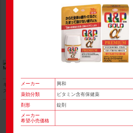
New Products
New Products
No.977
No.976
▶▶
▶▶
メーカー
興和
キャベジンコーワαプラ
グロンサン用刃棒
ス顆粒
薬効分類
ビタミン含有保健薬
剤形
錠剤
メーカー
希望小売価格