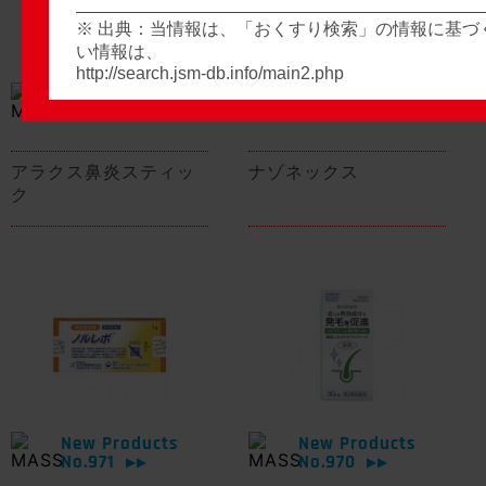
※ 出典：当情報は、「おくすり検索」の情報に基づ
い情報は、
http://search.jsm-db.info/main2.php
New Products
New Products
No.974
No.973
▶▶
▶▶
アラクス鼻炎スティッ
ナゾネックス
ク
New Products
New Products
No.971
No.970
▶▶
▶▶