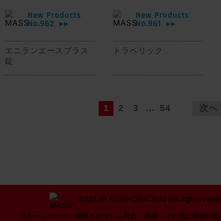
New Products
New Products
No.962
No.961
▶▶
▶▶
エニランエースプラス
トラベリック
錠
1
2
3
...
54
次へ
©MASS CORPORATION All rights rese
当ホームページに掲載されている写真・画像・その他の無断転載