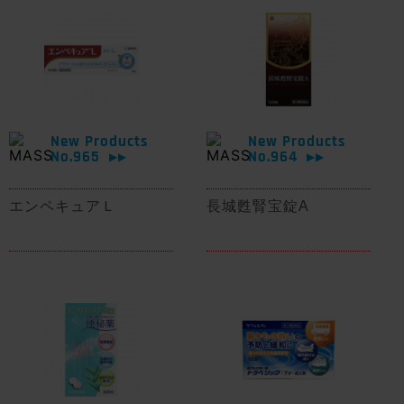
New Products
New Products
No.965
No.964
▶▶
▶▶
エンペキュアＬ
長城甦腎宝錠A