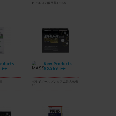
ヒアルロン酸目薬TEIKA
oducts
New Products
0
No.969
▶▶
▶▶
剤
ボラギノールプレミアム注入軟膏
10