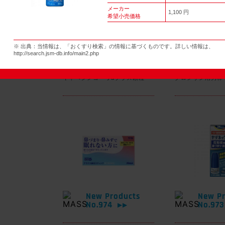
メーカー
1,100 円
希望小売価格
New Products
New Pr
※ 出典：当情報は、「おくすり検索」の情報に基づくものです。詳しい情報は、
No.977
No.97
▶▶
http://search.jsm-db.info/main2.php
キャベジンコーワαプラス顆粒
グロンサン用刃棒
New Products
New Pr
No.974
No.97
▶▶