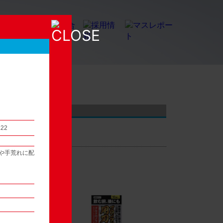
店頭観察レポート
.22
や手荒れに配
54
次へ ▶