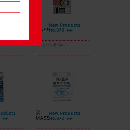
oducts
New Products
6
No.975
▶▶
▶▶
グロンサン用刃棒
oducts
New Products
3
No.972
▶▶
▶▶