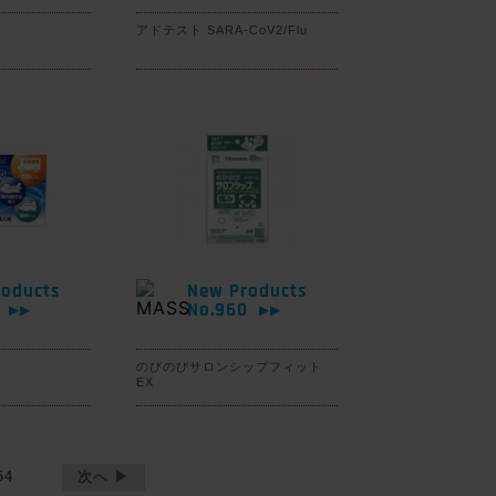
アドテスト SARA-CoV2/Flu
oducts
New Products
1
No.960
▶▶
▶▶
のびのびサロンシップフィット
EX
54
次へ ▶