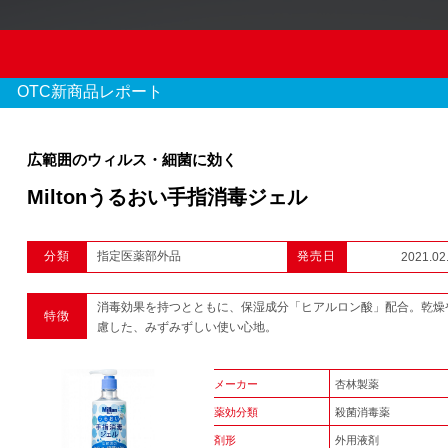
OTC新商品レポート
広範囲のウィルス・細菌に効く
Miltonうるおい手指消毒ジェル
OTC新商品レポート
分類
指定医薬部外品
発売日
2021.02
970 件のレポート
消毒効果を持つとともに、保湿成分「ヒアルロン酸」配合。乾燥
特徴
1
2
3
...
慮した、みずみずしい使い心地。
メーカー
杏林製薬
薬効分類
殺菌消毒薬
剤形
外用液剤