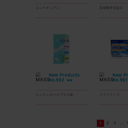
エンペキュアＬ
長城甦腎宝錠A
New Products
New Pr
No.962
No.96
▶▶
エニランエースプラス錠
トラベリック
1
2
3
...