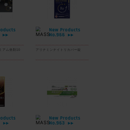
oducts
New Products
7
No.966
▶▶
▶▶
ミアム坐剤10
アリナミンナイトリカバー錠
oducts
New Products
4
No.963
▶▶
▶▶