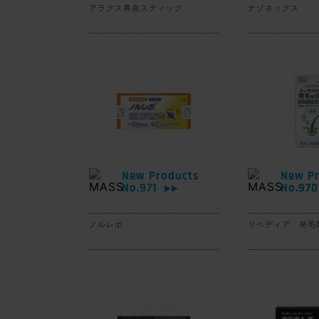
アラクス鼻炎スティック
ナゾネックス
New Products
New Pr
No.971
No.97
▶▶
ノルレボ
リペディア 発毛