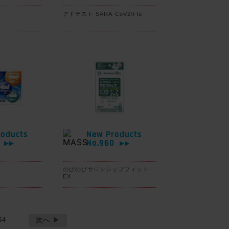
アドテスト SARA-CoV2/Flu
oducts
New Products
1
No.960
▶▶
▶▶
のびのびサロンシップフィット
EX
54
次へ ▶