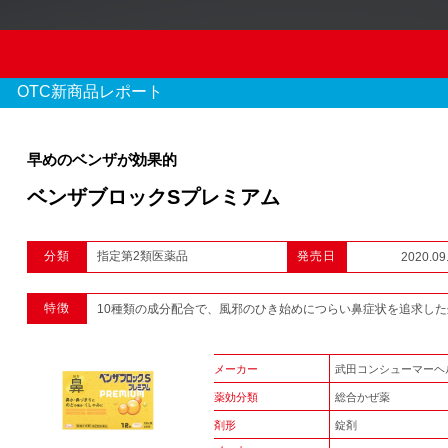
OTC新商品レポート
早めのベンザが効果的
ベンザブロックSプレミアム
OTC新商品レポート
分類
指定第2類医薬品
発売日
2020.09
970 件のレポート
特徴
10種類の成分配合で、風邪のひき始めにつらい鼻症状を追求した
1
2
3
...
メーカー
武田コンシューマーヘ
薬効分類
総合かぜ薬
剤形
錠剤