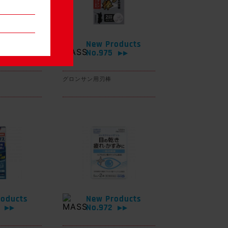
oducts
New Products
6
No.975
▶▶
▶▶
グロンサン用刃棒
oducts
New Products
3
No.972
▶▶
▶▶