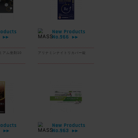
oducts
New Products
7
No.966
▶▶
▶▶
ミアム坐剤10
アリナミンナイトリカバー錠
oducts
New Products
4
No.963
▶▶
▶▶