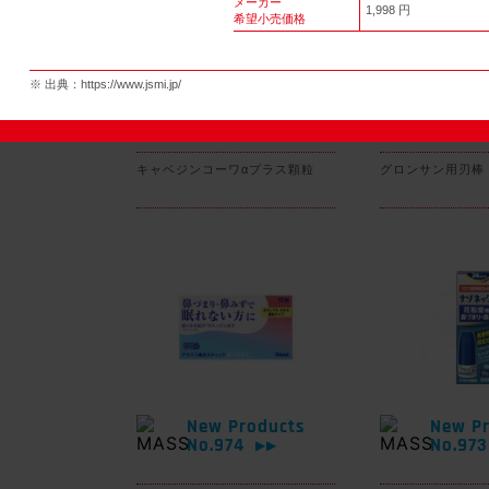
メーカー
1,998 円
希望小売価格
※ 出典：
https://www.jsmi.jp/
New Products
New Pr
No.977
No.97
▶▶
キャベジンコーワαプラス顆粒
グロンサン用刃棒
New Products
New Pr
No.974
No.97
▶▶