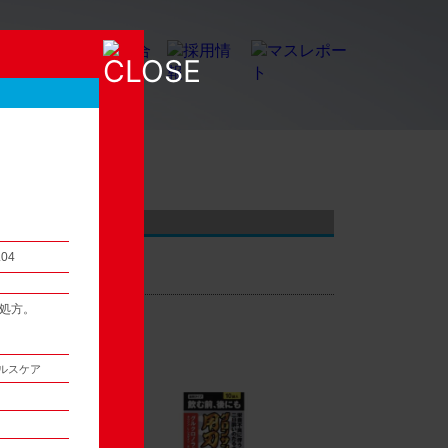
店頭観察レポート
.04
処方。
54
次へ ▶
ルスケア