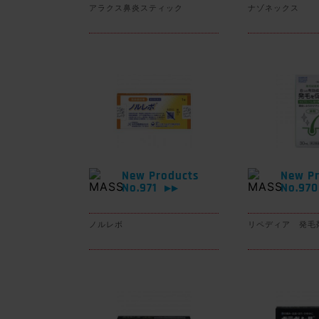
アラクス鼻炎スティック
ナゾネックス
New Products
New Pr
No.971
No.97
▶▶
ノルレボ
リペディア 発毛