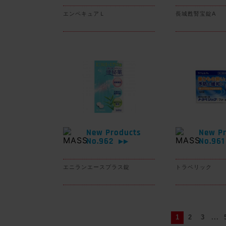
エンペキュアＬ
長城甦腎宝錠A
New Products
New Pr
No.962
No.96
▶▶
エニランエースプラス錠
トラベリック
1
2
3
...