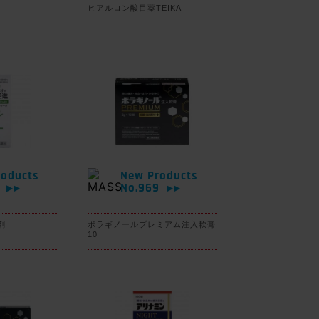
ヒアルロン酸目薬TEIKA
oducts
New Products
0
No.969
▶▶
▶▶
剤
ボラギノールプレミアム注入軟膏
10