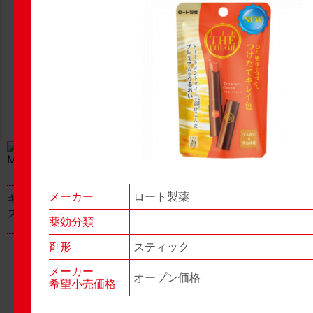
New Products
New Products
No.977
No.976
▶▶
▶▶
メーカー
ロート製薬
キャベジンコーワαプラ
グロンサン用刃棒
ス顆粒
薬効分類
剤形
スティック
メーカー
オープン価格
希望小売価格