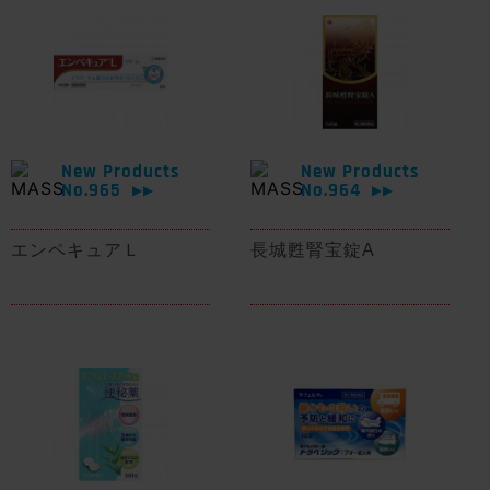
New Products
New Products
No.965
No.964
▶▶
▶▶
エンペキュアＬ
長城甦腎宝錠A