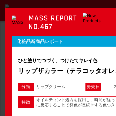
MASS REPORT
NO.467
MASS REPORT
化粧品新商品レポート
マスレポート
ひと塗りでつづく、つけたてキレイ色
OTC新商品レポート
店頭観察レポート
リップザカラー（テラコッタオレ
分類
リップクリーム
発売日
2
店頭観察
OTC新商品レポート
オイルティント処方を採用し、時間が経っ
特徴
に反応することで発色が長続きする色つき
1
2
3
...
54
次へ