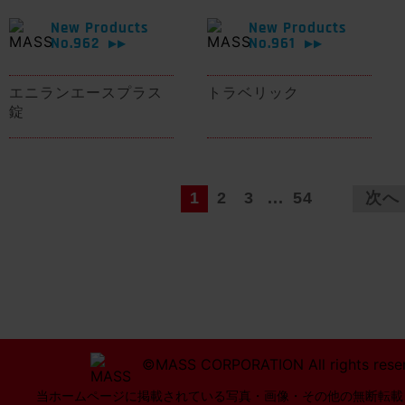
New Products
New Products
No.962
No.961
▶▶
▶▶
エニランエースプラス
トラベリック
錠
1
2
3
...
54
次へ
©MASS CORPORATION All rights rese
当ホームページに掲載されている写真・画像・その他の無断転載