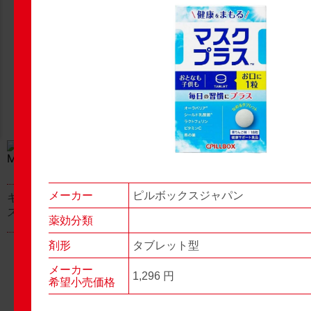
New Products
New Products
No.977
No.976
▶▶
▶▶
メーカー
ピルボックスジャパン
キャベジンコーワαプラ
グロンサン用刃棒
ス顆粒
薬効分類
剤形
タブレット型
メーカー
1,296 円
希望小売価格