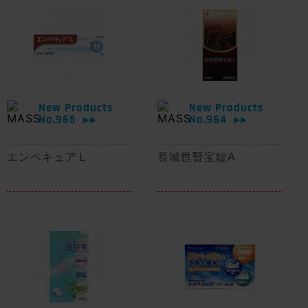
New Products
New Products
No.965
No.964
▶▶
▶▶
エンペキュアＬ
長城甦腎宝錠A