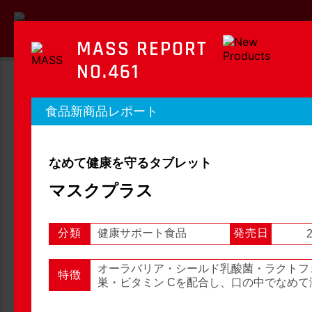
MASS REPORT
NO.461
MASS REPORT
食品新商品レポート
マスレポート
なめて健康を守るタブレット
OTC新商品レポート
店頭観察レポート
マスクプラス
分類
健康サポート食品
発売日
2
店頭観察
OTC新商品レポート
オーラバリア・シールド乳酸菌・ラクトフ
特徴
巣・ビタミン Cを配合し、口の中でなめて
1
2
3
...
54
次へ