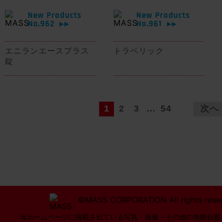
New Products
New Products
No.962
No.961
▶▶
▶▶
エニランエースプラス
トラベリック
錠
1
2
3
...
54
次へ
©MASS CORPORATION All rights rese
当ホームページに掲載されている写真・画像・その他の無断転載