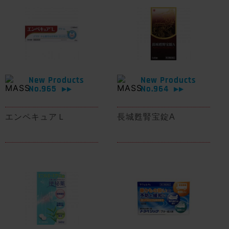
New Products
New Products
No.965
No.964
▶▶
▶▶
エンペキュアＬ
長城甦腎宝錠A