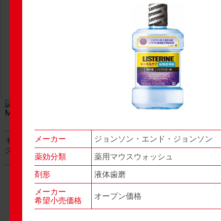
New Products
New Products
No.977
No.976
▶▶
▶▶
メーカー
ジョンソン・エンド・ジョンソン
キャベジンコーワαプラ
グロンサン用刃棒
ス顆粒
薬効分類
薬用マウスウォッシュ
剤形
液体歯磨
メーカー
オープン価格
希望小売価格