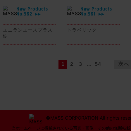
New Products
New Products
No.962
No.961
▶▶
▶▶
エニランエースプラス
トラベリック
錠
1
2
3
...
54
次へ
©MASS CORPORATION All rights rese
当ホームページに掲載されている写真・画像・その他の無断転載