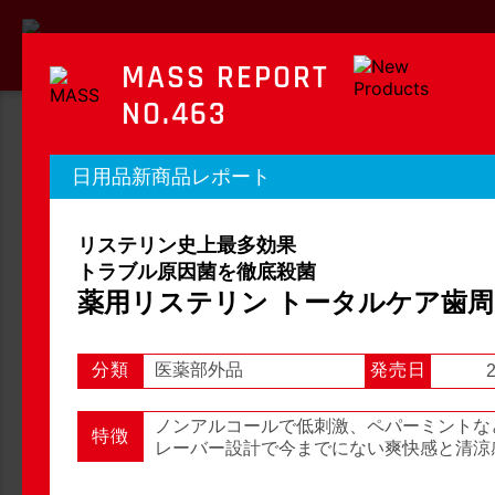
MASS REPORT
NO.463
MASS REPORT
日用品新商品レポート
マスレポート
リステリン史上最多効果
OTC新商品レポート
店頭観察レポート
トラブル原因菌を徹底殺菌
薬用リステリン トータルケア歯
分類
医薬部外品
発売日
2
店頭観察
OTC新商品レポート
ノンアルコールで低刺激、ペパーミントな
特徴
レーバー設計で今までにない爽快感と清涼
1
2
3
...
54
次へ