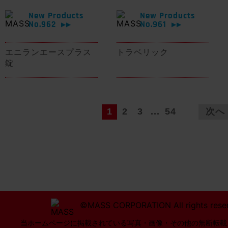
New Products
New Products
No.962
No.961
▶▶
▶▶
エニランエースプラス
トラベリック
錠
1
2
3
...
54
次へ
©MASS CORPORATION All rights rese
当ホームページに掲載されている写真・画像・その他の無断転載