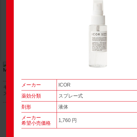
New Products
New Products
No.977
No.976
▶▶
▶▶
メーカー
ICOR
キャベジンコーワαプラ
グロンサン用刃棒
ス顆粒
薬効分類
スプレー式
剤形
液体
メーカー
1,760 円
希望小売価格