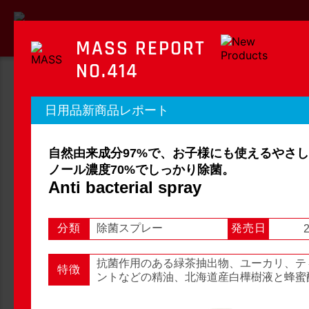
MASS REPORT
NO.414
MASS REPORT
日用品新商品レポート
マスレポート
自然由来成分97%で、お子様にも使えるやさ
OTC新商品レポート
店頭観察レポート
ノール濃度70%でしっかり除菌。
Anti bacterial spray
分類
除菌スプレー
発売日
2
店頭観察
OTC新商品レポート
抗菌作用のある緑茶抽出物、ユーカリ、テ
特徴
ントなどの精油、北海道産白樺樹液と蜂蜜
1
2
3
...
54
次へ