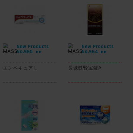
New Products
New Products
No.965
No.964
▶▶
▶▶
エンペキュアＬ
長城甦腎宝錠A