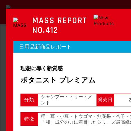
MASS REPORT
NO.412
MASS REPORT
日用品新商品レポート
マスレポート
理想に導く新質感
OTC新商品レポート
店頭観察レポート
ボタニスト プレミアム
シャンプー・トリートメ
分類
発売日
2
店頭観察
OTC新商品レポート
ント
稲・葛・小豆・トウゴマ・無花果・杏子・
特徴
「和」成分の力に着目したシリーズ最高峰
1
2
3
...
54
次へ