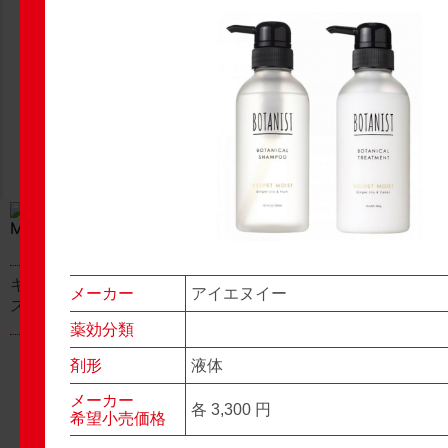
New Products
New Products
No.977
No.976
▶▶
▶▶
キャベジンコーワαプラ
グロンサン用刃棒
メーカー
アイエヌイー
ス顆粒
薬効分類
剤形
液体
メーカー
各 3,300 円
希望小売価格