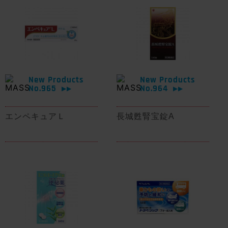
New Products
New Products
No.965
No.964
▶▶
▶▶
エンペキュアＬ
長城甦腎宝錠A