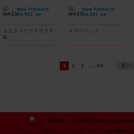
New Products
New Products
No.962
No.961
▶▶
▶▶
エニランエースプラス
トラベリック
錠
1
2
3
...
54
次へ
©MASS CORPORATION All rights rese
当ホームページに掲載されている写真・画像・その他の無断転載