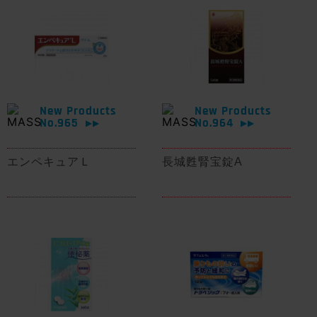
New Products
New Products
No.965
No.964
▶▶
▶▶
エンペキュアＬ
長城甦腎宝錠A