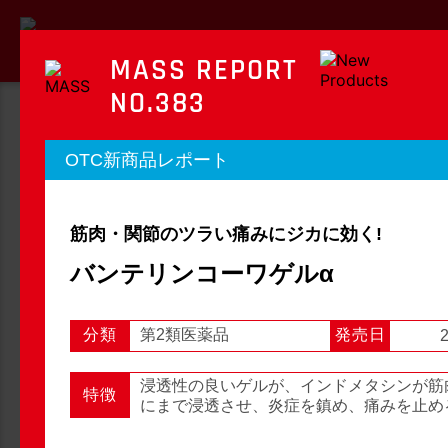
MASS REPORT
NO.383
MASS REPORT
OTC新商品レポート
マスレポート
筋肉・関節のツラい痛みにジカに効く!
OTC新商品レポート
店頭観察レポート
バンテリンコーワゲルα
分類
第2類医薬品
発売日
2
店頭観察
OTC新商品レポート
浸透性の良いゲルが、インドメタシンが筋
特徴
にまで浸透させ、炎症を鎮め、痛みを止め
1
2
3
...
54
次へ