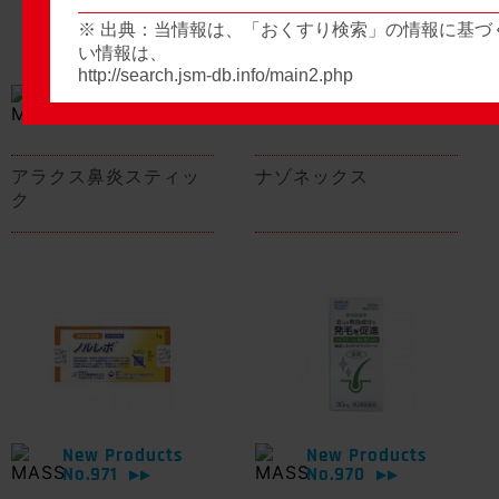
※ 出典：当情報は、「おくすり検索」の情報に基づ
い情報は、
http://search.jsm-db.info/main2.php
New Products
New Products
No.974
No.973
▶▶
▶▶
アラクス鼻炎スティッ
ナゾネックス
ク
New Products
New Products
No.971
No.970
▶▶
▶▶