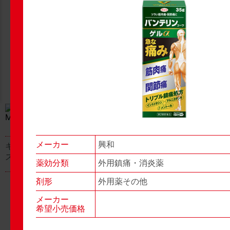
New Products
New Products
No.977
No.976
▶▶
▶▶
メーカー
興和
キャベジンコーワαプラ
グロンサン用刃棒
ス顆粒
薬効分類
外用鎮痛・消炎薬
剤形
外用薬その他
メーカー
希望小売価格