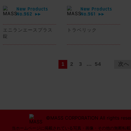
New Products
New Products
No.962
No.961
▶▶
▶▶
エニランエースプラス
トラベリック
錠
1
2
3
...
54
次へ
©MASS CORPORATION All rights rese
当ホームページに掲載されている写真・画像・その他の無断転載