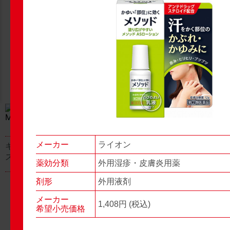
New Products
New Products
No.977
No.976
▶▶
▶▶
メーカー
ライオン
キャベジンコーワαプラ
グロンサン用刃棒
ス顆粒
薬効分類
外用湿疹・皮膚炎用薬
剤形
外用液剤
メーカー
1,408円 (税込)
希望小売価格