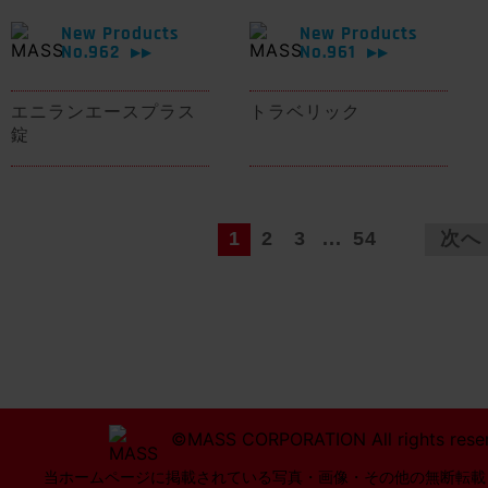
New Products
New Products
No.962
No.961
▶▶
▶▶
エニランエースプラス
トラベリック
錠
1
2
3
...
54
次へ
©MASS CORPORATION All rights rese
当ホームページに掲載されている写真・画像・その他の無断転載