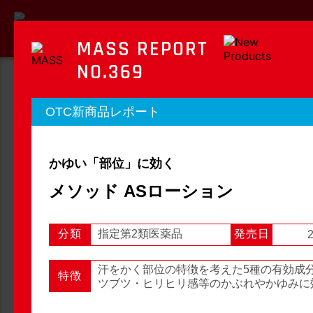
MASS REPORT
NO.369
MASS REPORT
OTC新商品レポート
マスレポート
かゆい「部位」に効く
OTC新商品レポート
店頭観察レポート
メソッド ASローション
分類
指定第2類医薬品
発売日
2
店頭観察
OTC新商品レポート
汗をかく部位の特徴を考えた5種の有効成
特徴
ツブツ・ヒリヒリ感等のかぶれやかゆみに
1
2
3
...
54
次へ