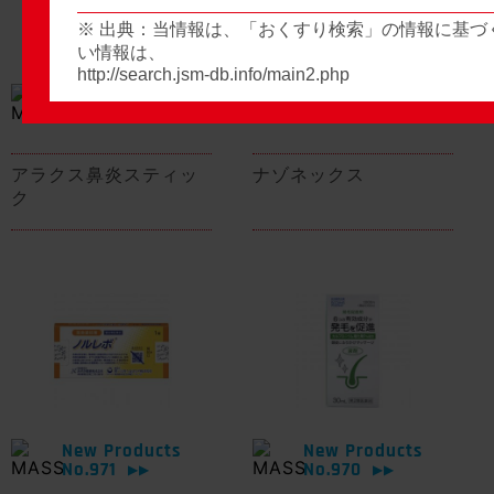
※ 出典：当情報は、「おくすり検索」の情報に基づ
い情報は、
http://search.jsm-db.info/main2.php
New Products
New Products
No.974
No.973
▶▶
▶▶
アラクス鼻炎スティッ
ナゾネックス
ク
New Products
New Products
No.971
No.970
▶▶
▶▶