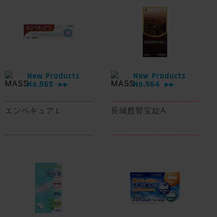
New Products
New Products
No.965
No.964
▶▶
▶▶
エンペキュアＬ
長城甦腎宝錠A