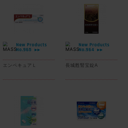
New Products
New Products
No.965
No.964
▶▶
▶▶
エンペキュアＬ
長城甦腎宝錠A