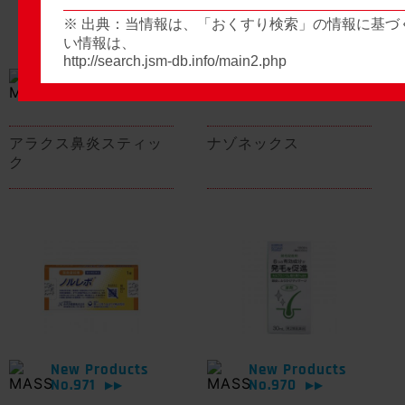
※ 出典：当情報は、「おくすり検索」の情報に基づ
い情報は、
http://search.jsm-db.info/main2.php
New Products
New Products
No.974
No.973
▶▶
▶▶
アラクス鼻炎スティッ
ナゾネックス
ク
New Products
New Products
No.971
No.970
▶▶
▶▶