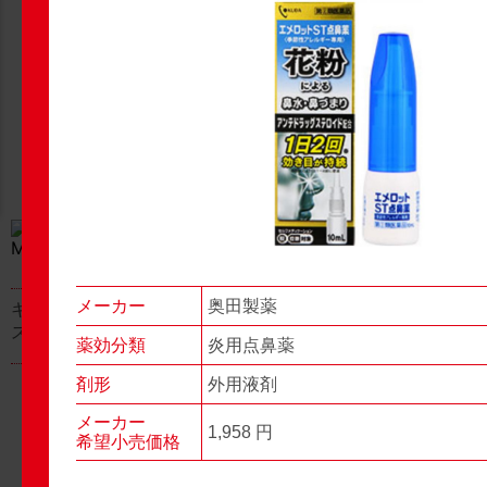
New Products
New Products
No.977
No.976
▶▶
▶▶
メーカー
奥田製薬
キャベジンコーワαプラ
グロンサン用刃棒
ス顆粒
薬効分類
炎用点鼻薬
剤形
外用液剤
メーカー
1,958 円
希望小売価格