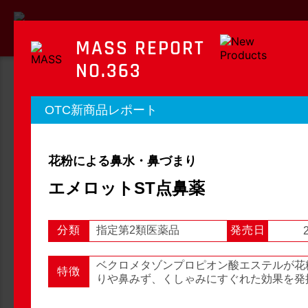
MASS REPORT
NO.363
MASS REPORT
OTC新商品レポート
マスレポート
花粉による鼻水・鼻づまり
OTC新商品レポート
店頭観察レポート
エメロットST点鼻薬
分類
指定第2類医薬品
発売日
店頭観察
OTC新商品レポート
ベクロメタゾンプロピオン酸エステルが花
特徴
りや鼻みず、くしゃみにすぐれた効果を発
1
2
3
...
54
次へ