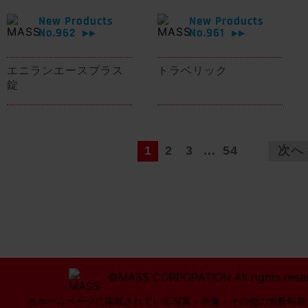
New Products
New Products
No.962
No.961
▶▶
▶▶
エニランエースプラス
トラベリック
錠
1
2
3
...
54
次へ
©MASS CORPORATION All rights rese
当ホームページに掲載されている写真・画像・その他の無断転載