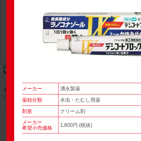
New Products
New Products
No.977
No.976
▶▶
▶▶
メーカー
湧永製薬
キャベジンコーワαプラ
グロンサン用刃棒
ス顆粒
薬効分類
水虫・たむし用薬
剤形
クリーム剤
メーカー
1,800円 (税抜)
希望小売価格