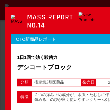
MASS REPORT
NO.14
MASS REPORT
OTC新商品レポート
マスレポート
1日1回で効く殺菌力
OTC新商品レポート
店頭観察レポート
デシコートブロック
分類
指定第2類医薬品
発売日
2
店頭観察
OTC新商品レポート
２つの痒み止め成分が、水虫・たむしに伴
特徴
鎮める、のびが良く使いやすいクリーム剤
1
2
3
...
54
次へ