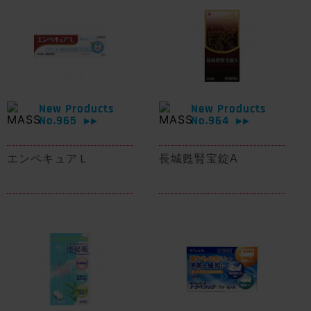
New Products
New Products
No.965
No.964
▶▶
▶▶
エンペキュアＬ
長城甦腎宝錠A