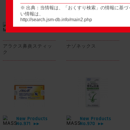
※ 出典：当情報は、「おくすり検索」の情報に基づ
い情報は、
http://search.jsm-db.info/main2.php
New Products
New Products
No.974
No.973
▶▶
▶▶
アラクス鼻炎スティッ
ナゾネックス
ク
New Products
New Products
No.971
No.970
▶▶
▶▶