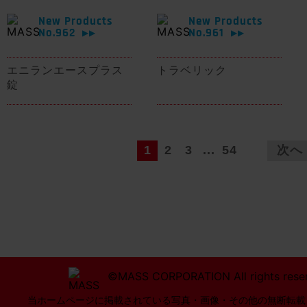
New Products
New Products
No.962
No.961
▶▶
▶▶
エニランエースプラス
トラベリック
錠
1
2
3
...
54
次へ
©MASS CORPORATION All rights rese
当ホームページに掲載されている写真・画像・その他の無断転載