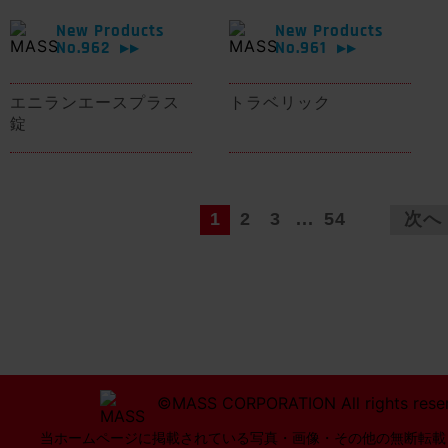
New Products
New Products
No.962
No.961
▶▶
▶▶
エニランエースプラス
トラベリック
錠
1
2
3
...
54
次へ
©MASS CORPORATION All rights rese
当ホームページに掲載されている写真・画像・その他の無断転載