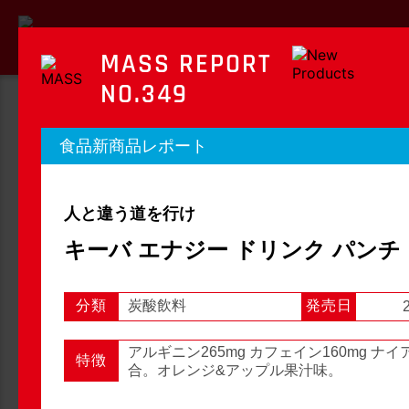
MASS REPORT
NO.349
MASS REPORT
食品新商品レポート
マスレポート
人と違う道を行け
OTC新商品レポート
店頭観察レポート
キーバ エナジー ドリンク パンチ
分類
炭酸飲料
発売日
店頭観察
OTC新商品レポート
アルギニン265mg カフェイン160mg ナイ
特徴
合。オレンジ&アップル果汁味。
1
2
3
...
54
次へ