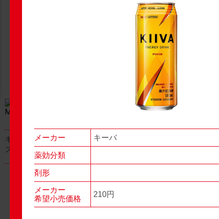
New Products
New Products
No.977
No.976
▶▶
▶▶
メーカー
キーバ
キャベジンコーワαプラ
グロンサン用刃棒
ス顆粒
薬効分類
剤形
メーカー
210円
希望小売価格