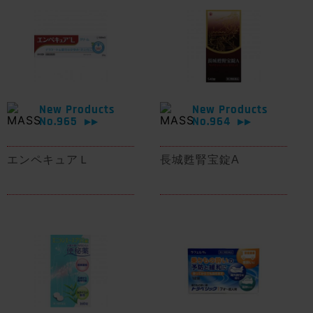
New Products
New Products
No.965
No.964
▶▶
▶▶
エンペキュアＬ
長城甦腎宝錠A