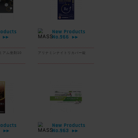
oducts
New Products
7
No.966
▶▶
▶▶
ミアム坐剤10
アリナミンナイトリカバー錠
oducts
New Products
4
No.963
▶▶
▶▶