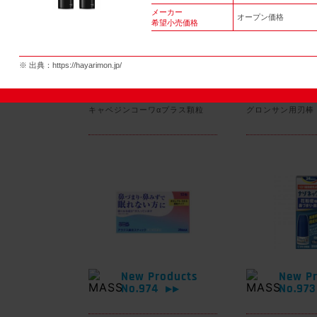
メーカー
オープン価格
希望小売価格
New Products
New Pr
※ 出典：
https://hayarimon.jp/
No.977
No.97
▶▶
キャベジンコーワαプラス顆粒
グロンサン用刃棒
New Products
New Pr
No.974
No.97
▶▶