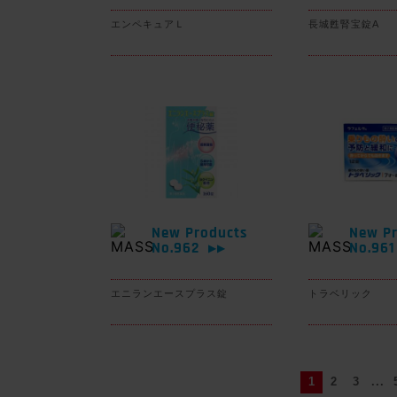
エンペキュアＬ
長城甦腎宝錠A
New Products
New Pr
No.962
No.96
▶▶
エニランエースプラス錠
トラベリック
1
2
3
...