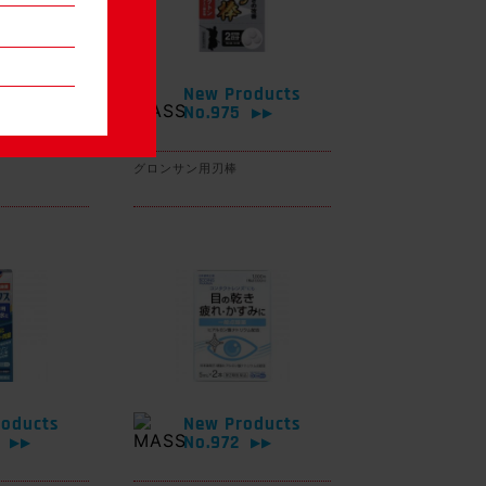
oducts
New Products
6
No.975
▶▶
▶▶
グロンサン用刃棒
oducts
New Products
3
No.972
▶▶
▶▶