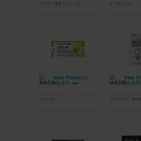
アラクス鼻炎スティック
ナゾネックス
New Products
New Pr
No.971
No.97
▶▶
ノルレボ
リペディア 発毛