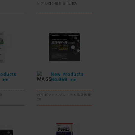
ヒアルロン酸目薬TEIKA
oducts
New Products
0
No.969
▶▶
▶▶
剤
ボラギノールプレミアム注入軟膏
10