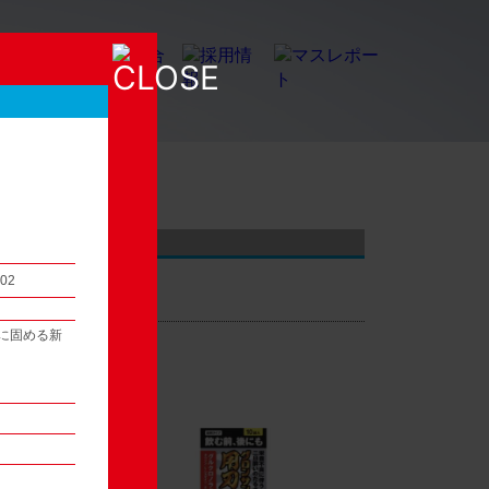
店頭観察レポート
.02
に固める新
54
次へ ▶