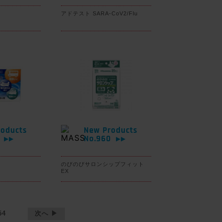
アドテスト SARA-CoV2/Flu
oducts
New Products
1
No.960
▶▶
▶▶
のびのびサロンシップフィット
EX
54
次へ ▶