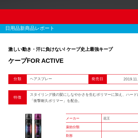
日用品新商品レポート
激しい動き・汗に負けない! ケープ史上最強キープ
ケープFOR ACTIVE
OTC新商品レポート
分類
ヘアスプレー
発売日
2019.11
970 件のレポート
スタイリング後の髪にしなやかさを生むポリマーに加え、ハード
特徴
1
2
3
...
「衝撃耐久ポリマー」を配合。
メーカー
花王
薬効分類
剤形