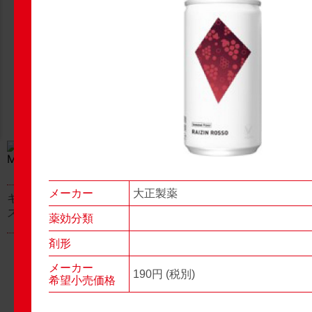
New Products
New Products
No.977
No.976
▶▶
▶▶
メーカー
大正製薬
キャベジンコーワαプラ
グロンサン用刃棒
ス顆粒
薬効分類
剤形
メーカー
190円 (税別)
希望小売価格