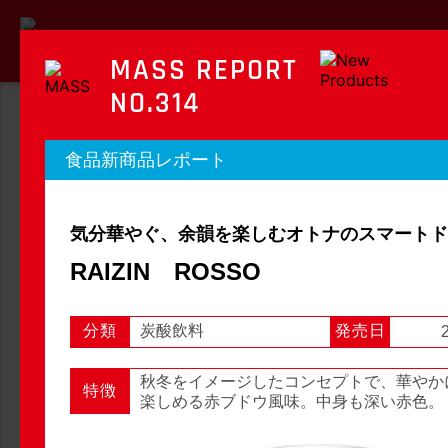
MASS REPORT
NO.314
MASS REPORT
食品新商品レポート
マスレポート
気分華やぐ、余韻を楽しむオトナのスマートド
OTC新商品レポート
店頭観察レポート
RAIZIN ROSSO
分類
炭酸飲料
発売日
店頭観察
OTC新商品レポート
秋冬をイメージしたコンセプトで、華やか
特徴
楽しめる赤ブドウ風味。中身も深い赤色。
1
2
3
...
54
次へ