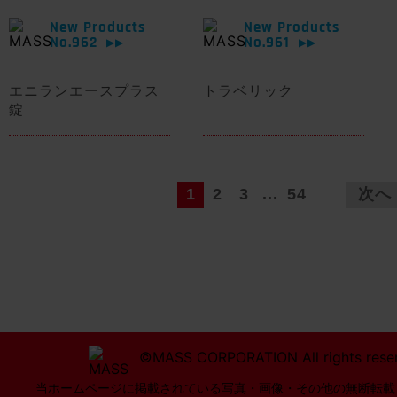
New Products
New Products
No.962
No.961
▶▶
▶▶
エニランエースプラス
トラベリック
錠
1
2
3
...
54
次へ
©MASS CORPORATION All rights rese
当ホームページに掲載されている写真・画像・その他の無断転載