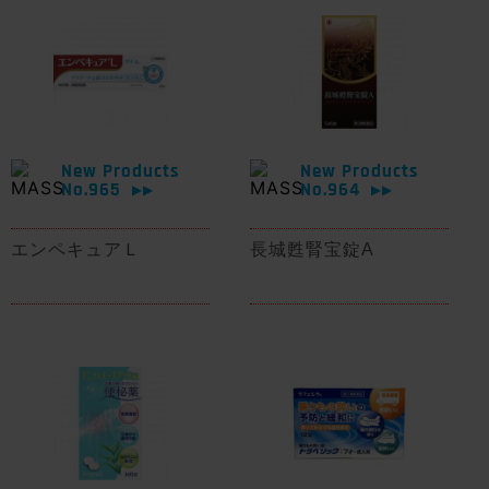
New Products
New Products
No.965
No.964
▶▶
▶▶
エンペキュアＬ
長城甦腎宝錠A