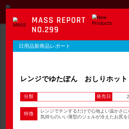
MASS REPORT
NO.299
MASS REPORT
日用品新商品レポート
マスレポート
OTC新商品レポート
店頭観察レポート
レンジでゆたぽん おしりホット
分類
発売日
2
店頭観察
OTC新商品レポート
レンジでチンするだけで心地よい温かさに
特徴
気持ちのいい薄型のジェルが冷えたお尻を
1
2
3
...
54
次へ