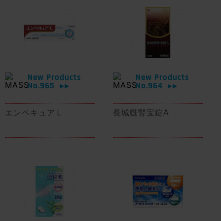
New Products
New Products
No.965
No.964
▶▶
▶▶
エンペキュアＬ
長城甦腎宝錠A