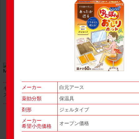
New Products
New Products
No.977
No.976
▶▶
▶▶
メーカー
白元アース
キャベジンコーワαプラ
グロンサン用刃棒
ス顆粒
薬効分類
保温具
剤形
ジェルタイプ
メーカー
オープン価格
希望小売価格