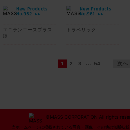
New Products
New Products
No.962
No.961
▶▶
▶▶
エニランエースプラス
トラベリック
錠
1
2
3
...
54
次へ
©MASS CORPORATION All rights rese
当ホームページに掲載されている写真・画像・その他の無断転載