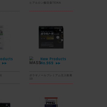
ヒアルロン酸目薬TEIKA
oducts
New Products
0
No.969
▶▶
▶▶
剤
ボラギノールプレミアム注入軟膏
10