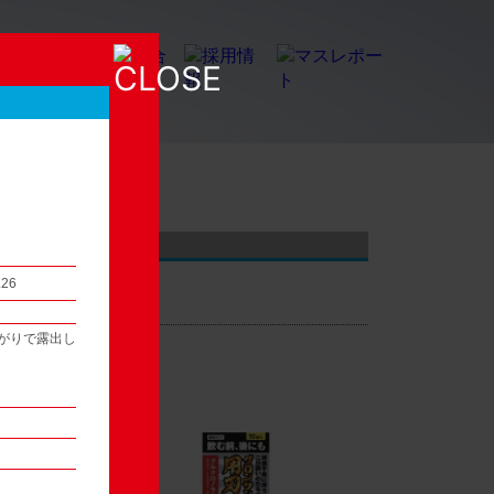
店頭観察レポート
.26
がりで露出し
54
次へ ▶