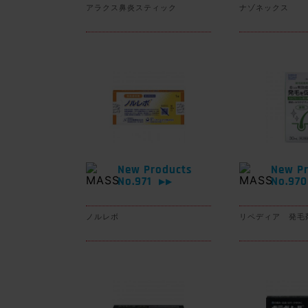
アラクス鼻炎スティック
ナゾネックス
New Products
New Pr
No.971
No.97
▶▶
ノルレボ
リペディア 発毛