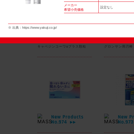
メーカー
設定なし
希望小売価格
New Products
New Pr
※ 出典：
https://www.yakuji.co.jp/
No.977
No.97
▶▶
キャベジンコーワαプラス顆粒
グロンサン用刃棒
New Products
New Pr
No.974
No.97
▶▶