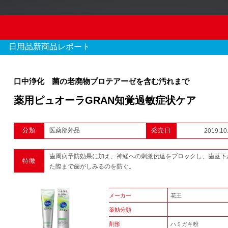
日用品新商品レポート
口中浄化 菌の老廃物プロテアーゼを含む汚れまで
薬用ピュオーラGRAN知覚過敏症状ケア
OTC新商品レポート
分類
医薬部外品
発売日
2019.10
970 件のレポート
歯周病予防効果に加え、神経への刺激伝達をブロックし、歯茎下
特徴
1
2
3
...
た際まで歯がしみるのを防ぐ。
メーカー
花王
薬効分類
剤形
ハミガキ粉