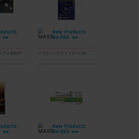
oducts
New Products
7
No.966
▶▶
▶▶
ミアム坐剤10
アリナミンナイトリカバー錠
oducts
New Products
4
No.963
▶▶
▶▶