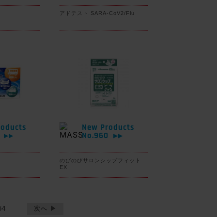
アドテスト SARA-CoV2/Flu
oducts
New Products
1
No.960
▶▶
▶▶
のびのびサロンシップフィット
EX
54
次へ ▶