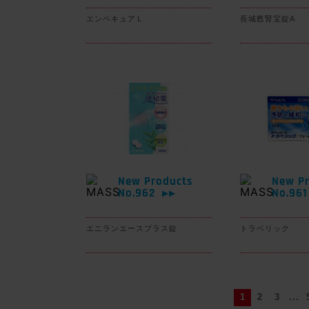
エンペキュアＬ
長城甦腎宝錠A
New Products
New Pr
No.962
No.96
▶▶
エニランエースプラス錠
トラベリック
1
2
3
...