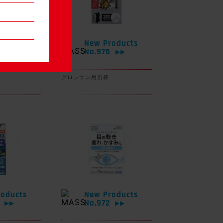
oducts
New Products
6
No.975
▶▶
▶▶
グロンサン用刃棒
oducts
New Products
3
No.972
▶▶
▶▶