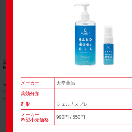
New Products
New Products
No.977
No.976
▶▶
▶▶
メーカー
大幸薬品
キャベジンコーワαプラ
グロンサン用刃棒
ス顆粒
薬効分類
剤形
ジェル / スプレー
メーカー
990円 / 550円
希望小売価格