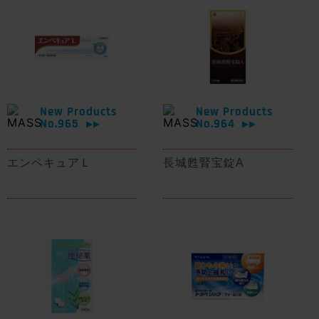
New Products
New Products
No.965
No.964
▶▶
▶▶
エンペキュアＬ
長城甦腎宝錠A