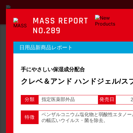
MASS REPORT
NO.289
MASS REPORT
日用品新商品レポート
マスレポート
手にやさしい保湿成分配合
OTC新商品レポート
店頭観察レポート
クレベ＆アンド ハンドジェル/ス
分類
指定医薬部外品
発売日
2
店頭観察
OTC新商品レポート
ベンザルコニウム塩化物と弱酸性エタノー
特徴
の幅広いウイルス・菌を除去。
1
2
3
...
54
次へ