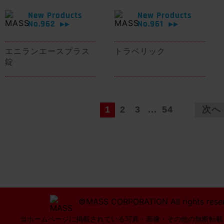
New Products
New Products
No.962
No.961
▶▶
▶▶
エニランエースプラス
トラベリック
錠
1
2
3
...
54
次へ
©MASS CORPORATION All rights rese
当ホームページに掲載されている写真・画像・その他の無断転載