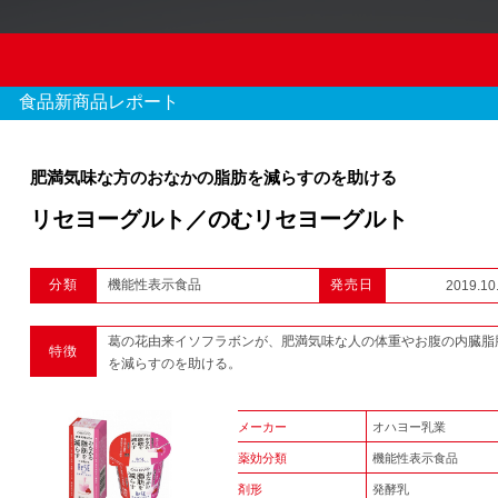
食品新商品レポート
肥満気味な方のおなかの脂肪を減らすのを助ける
リセヨーグルト／のむリセヨーグルト
OTC新商品レポート
分類
機能性表示食品
発売日
2019.10
970 件のレポート
葛の花由来イソフラボンが、肥満気味な人の体重やお腹の内臓脂
特徴
1
2
3
...
を減らすのを助ける。
メーカー
オハヨー乳業
薬効分類
機能性表示食品
剤形
発酵乳