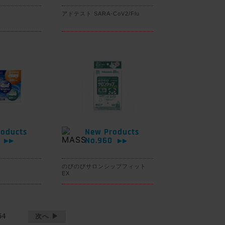
アドテスト SARA-CoV2/Flu
oducts
New Products
1
No.960
▶▶
▶▶
のびのびサロンシップフィット
EX
54
次へ ▶