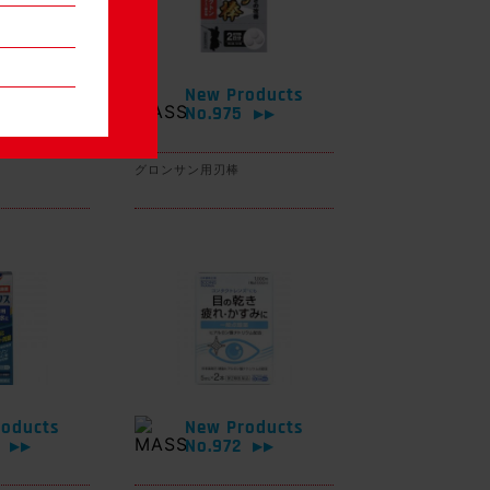
oducts
New Products
6
No.975
▶▶
▶▶
グロンサン用刃棒
oducts
New Products
3
No.972
▶▶
▶▶