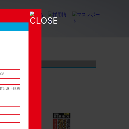
店頭観察レポート
.08
肪と皮下脂肪
54
次へ ▶