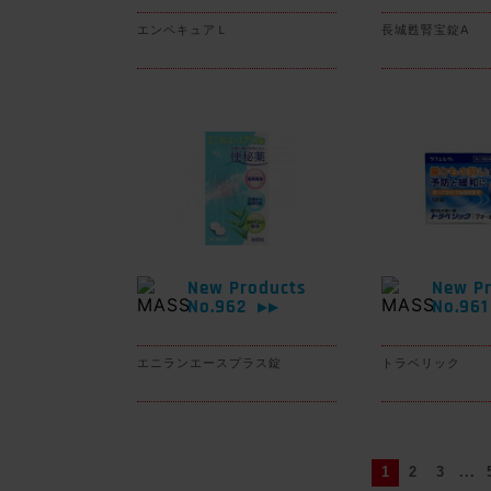
エンペキュアＬ
長城甦腎宝錠A
New Products
New Pr
No.962
No.96
▶▶
エニランエースプラス錠
トラベリック
1
2
3
...