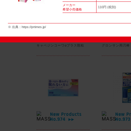
メーカー
110円 (税別)
希望小売価格
New Products
New Pr
※ 出典：
https://prtimes.jp/
No.977
No.97
▶▶
キャベジンコーワαプラス顆粒
グロンサン用刃棒
New Products
New Pr
No.974
No.97
▶▶