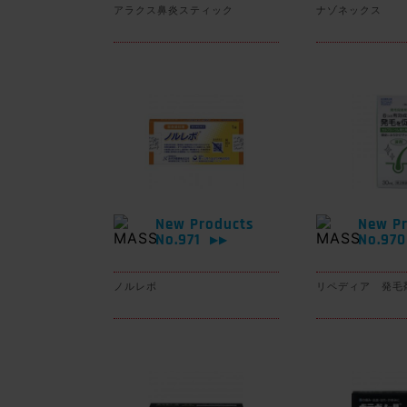
アラクス鼻炎スティック
ナゾネックス
New Products
New Pr
No.971
No.97
▶▶
ノルレボ
リペディア 発毛