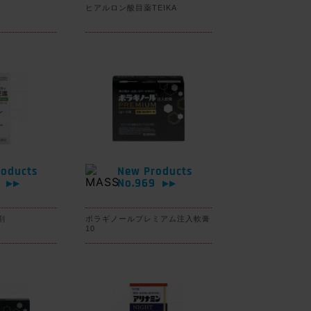
ヒアルロン酸目薬TEIKA
oducts
New Products
0
No.969
▶▶
▶▶
剤
ボラギノールプレミアム注入軟膏
10