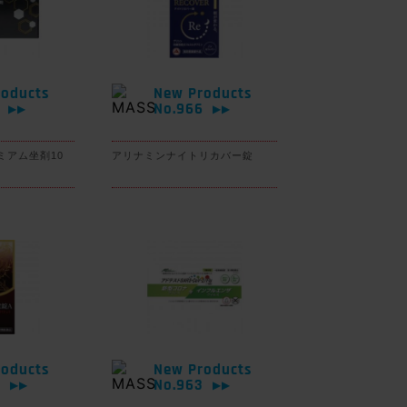
oducts
New Products
7
No.966
▶▶
▶▶
ミアム坐剤10
アリナミンナイトリカバー錠
oducts
New Products
4
No.963
▶▶
▶▶