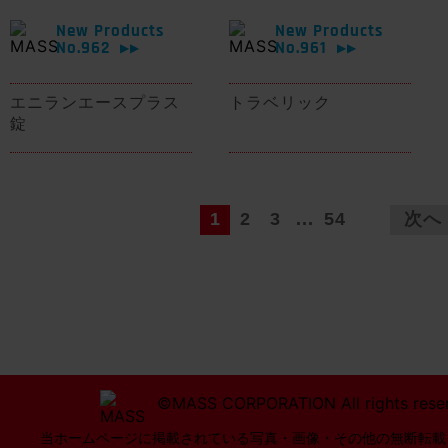
New Products
New Products
No.962
No.961
▶▶
▶▶
エニランエースプラス
トラベリック
錠
1
2
3
...
54
次へ
©MASS CORPORATION All rights rese
当ホームページに掲載されている写真・画像・その他の無断転載