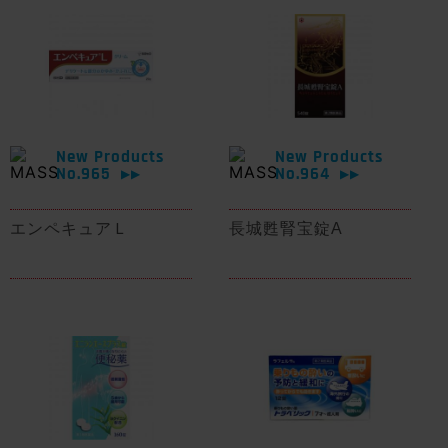
New Products
New Products
No.965
No.964
▶▶
▶▶
エンペキュアＬ
長城甦腎宝錠A