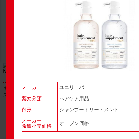
New Products
New Products
No.977
No.976
▶▶
▶▶
メーカー
ユニリーバ
キャベジンコーワαプラ
グロンサン用刃棒
ス顆粒
薬効分類
ヘアケア用品
剤形
シャンプートリートメント
メーカー
オープン価格
希望小売価格