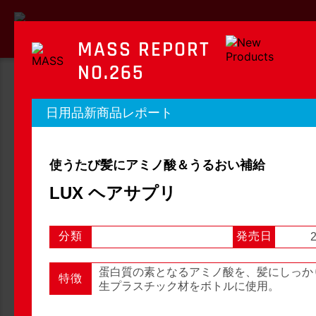
MASS REPORT
NO.265
MASS REPORT
日用品新商品レポート
マスレポート
使うたび髪にアミノ酸＆うるおい補給
OTC新商品レポート
店頭観察レポート
LUX ヘアサプリ
分類
発売日
2
店頭観察
OTC新商品レポート
蛋白質の素となるアミノ酸を、髪にしっか
特徴
生プラスチック材をボトルに使用。
1
2
3
...
54
次へ