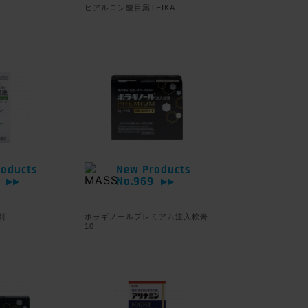
ヒアルロン酸目薬TEIKA
oducts
New Products
0
No.969
▶▶
▶▶
剤
ボラギノールプレミアム注入軟膏
10