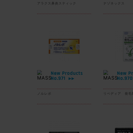
アラクス鼻炎スティック
ナゾネックス
New Products
New Pr
No.971
No.97
▶▶
ノルレボ
リペディア 発毛