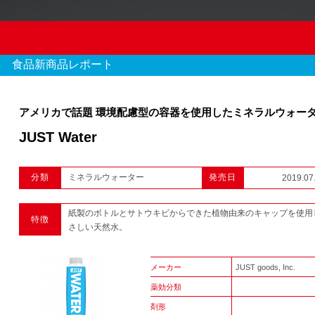
食品新商品レポート
アメリカで話題 環境配慮型の容器を使用したミネラルウォー
JUST Water
OTC新商品レポート
分類
ミネラルウォーター
発売日
2019.07
970 件のレポート
紙製のボトルとサトウキビからできた植物由来のキャップを使用
特徴
1
2
3
...
さしい天然水。
メーカー
JUST goods, Inc.
薬効分類
剤形