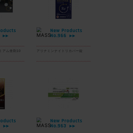
oducts
New Products
7
No.966
▶▶
▶▶
ミアム坐剤10
アリナミンナイトリカバー錠
oducts
New Products
4
No.963
▶▶
▶▶