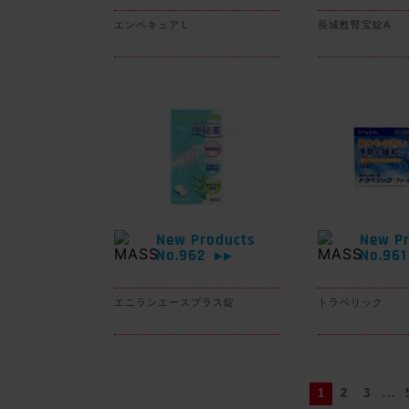
エンペキュアＬ
長城甦腎宝錠A
New Products
New Pr
No.962
No.96
▶▶
エニランエースプラス錠
トラベリック
1
2
3
...