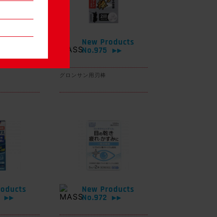
oducts
New Products
6
No.975
▶▶
▶▶
グロンサン用刃棒
oducts
New Products
3
No.972
▶▶
▶▶