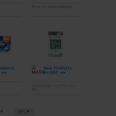
アドテスト SARA-CoV2/Flu
oducts
New Products
1
No.960
▶▶
▶▶
のびのびサロンシップフィット
EX
54
次へ ▶