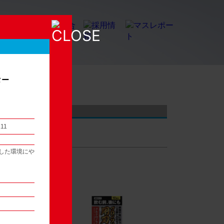
ター
店頭観察レポート
.11
した環境にや
54
次へ ▶