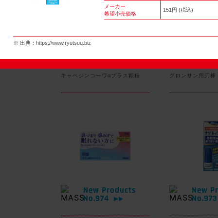
メーカー
151円 (税込)
希望小売価格
New Products
New Pr
※ 出典：
https://www.ryutsuu.biz
No.977
No.97
▶▶
キャベジンコーワαプラス顆粒
グロンサン用刃棒
New Products
New Pr
No.974
No.97
▶▶