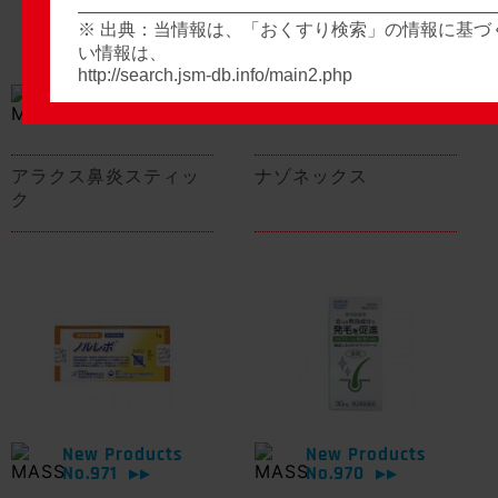
※ 出典：当情報は、「おくすり検索」の情報に基づ
い情報は、
http://search.jsm-db.info/main2.php
New Products
New Products
No.974
No.973
▶▶
▶▶
アラクス鼻炎スティッ
ナゾネックス
ク
New Products
New Products
No.971
No.970
▶▶
▶▶