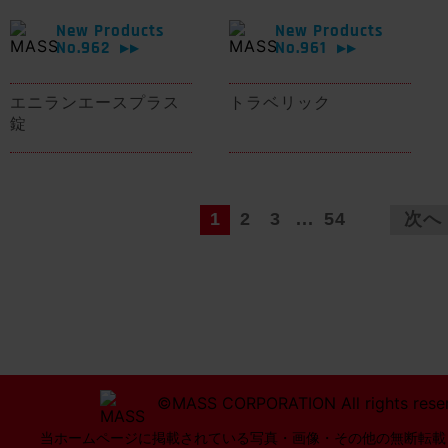
New Products
New Products
No.962
No.961
▶▶
▶▶
エニランエースプラス
トラベリック
錠
1
2
3
...
54
次へ
©MASS CORPORATION All rights rese
当ホームページに掲載されている写真・画像・その他の無断転載