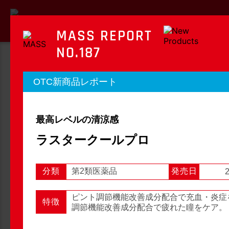
MASS REPORT
NO.187
MASS REPORT
OTC新商品レポート
マスレポート
最高レベルの清涼感
OTC新商品レポート
店頭観察レポート
ラスタークールプロ
分類
第2類医薬品
発売日
2
店頭観察
OTC新商品レポート
ピント調節機能改善成分配合で充血・炎症
特徴
調節機能改善成分配合で疲れた瞳をケア。
1
2
3
...
54
次へ