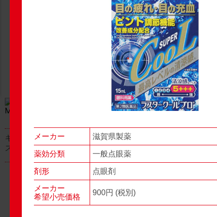
New Products
New Products
No.977
No.976
▶▶
▶▶
メーカー
滋賀県製薬
キャベジンコーワαプラ
グロンサン用刃棒
ス顆粒
薬効分類
一般点眼薬
剤形
点眼剤
メーカー
900円 (税別)
希望小売価格