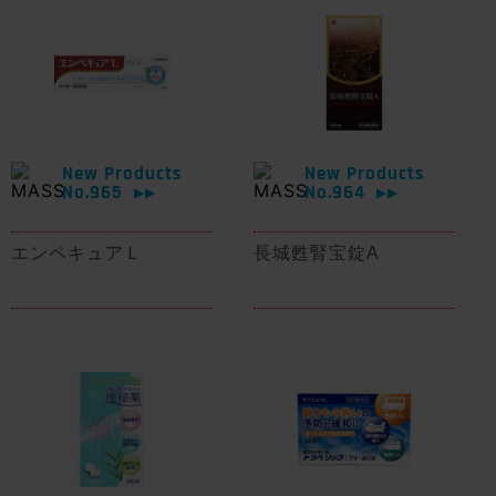
New Products
New Products
No.965
No.964
▶▶
▶▶
エンペキュアＬ
長城甦腎宝錠A